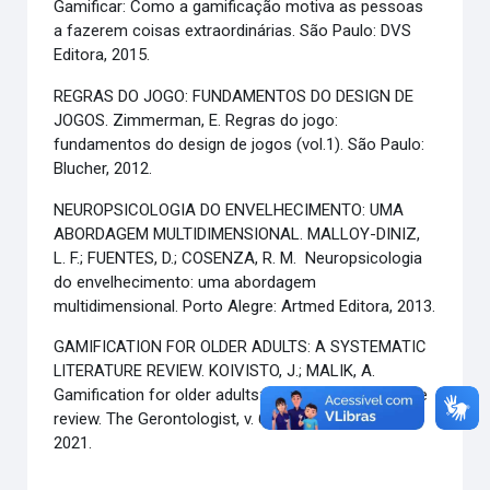
Gamificar: Como a gamificação motiva as pessoas
a fazerem coisas extraordinárias. São Paulo: DVS
Editora, 2015.
REGRAS DO JOGO: FUNDAMENTOS DO DESIGN DE
JOGOS.
Zimmerman, E. Regras do jogo:
fundamentos do design de jogos (vol.1). São Paulo:
Blucher, 2012.
NEUROPSICOLOGIA DO ENVELHECIMENTO: UMA
ABORDAGEM MULTIDIMENSIONAL.
MALLOY-DINIZ,
L. F.; FUENTES, D.; COSENZA, R. M. Neuropsicologia
do envelhecimento: uma abordagem
multidimensional. Porto Alegre: Artmed Editora, 2013.
GAMIFICATION FOR OLDER ADULTS: A SYSTEMATIC
LITERATURE REVIEW.
KOIVISTO, J.; MALIK, A.
Gamification for older adults: a systematic literature
review. The Gerontologist, v. 61, n. 7, p. e360-e372,
2021.