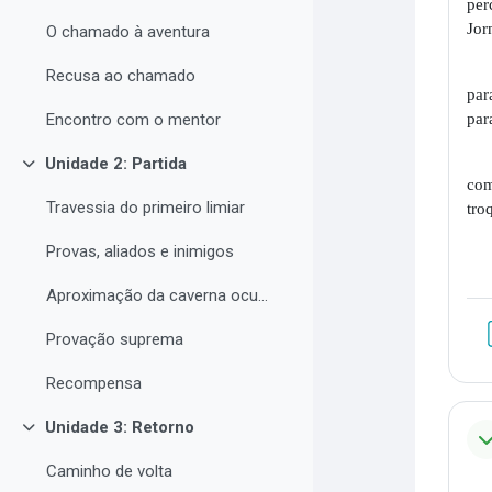
per
Jor
O chamado à aventura
Recusa ao chamado
par
par
Encontro com o mentor
Unidade 2: Partida
Colapsar
com
Travessia do primeiro limiar
tro
Provas, aliados e inimigos
Aproximação da caverna oculta
Provação suprema
Recompensa
Unidade 3: Retorno
Colapsar
Caminho de volta