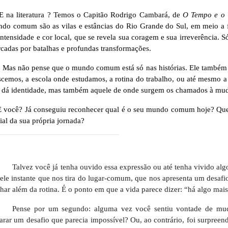
E na literatura ? Temos o Capitão Rodrigo Cambará, de
O Tempo e o 
do comum são as vilas e estâncias do Rio Grande do Sul, em meio a fe
intensidade e cor local, que se revela sua coragem e sua irreverência. 
cadas por batalhas e profundas transformações.
Mas não pense que o mundo comum está só nas histórias. Ele também f
scemos, a escola onde estudamos, a rotina do trabalho, ou até mesmo 
 dá identidade, mas também aquele de onde surgem os chamados à mu
E você? Já conseguiu reconhecer qual é o seu mundo comum hoje? Que 
cial da sua própria jornada?
Talvez você já tenha ouvido essa expressão ou até tenha vivido al
ele instante que nos tira do lugar-comum, que nos apresenta um desaf
lhar além da rotina. É o ponto em que a vida parece dizer: “há algo mai
Pense por um segundo: alguma vez você sentiu vontade de muda
arar um desafio que parecia impossível? Ou, ao contrário, foi surpreen