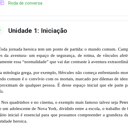
Foro
Roda de conversa
Unidade 1: Iniciação
Toda jornada heroica tem um ponto de partida: o mundo comum. Campbe
es da aventura- um espaço de segurança, de rotina, de vínculos afeti
tamente essa “normalidade” que vai dar contraste à aventura extraordinár
a mitologia grega, por exemplo, Hércules não começa enfrentando mon
do comum é o convívio com os mortais, marcado por dilemas de identid
proximam de qualquer pessoa. É desse espaço inicial que ele parte 
ói.
Nos quadrinhos e no cinema, o exemplo mais famoso talvez seja Pe
e um adolescente de Nova York, dividido entre a escola, o trabalho de f
ário inicial é essencial para que possamos compreender a grandeza d
ntidade heroica.