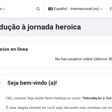
s
Español - Internacional ‎(es)‎
E
Selector de búsqueda de entrada
odução à jornada heroica
ques
uarios en línea
rios en línea
No hay usuarios online (últimos 3
rfilado de sección
Seja bem-vindo (a)!
Olá, cursista! Seja muito bem-vindo(a) ao curso
“Introdução à Jo
É uma alegria enorme ter você aqui iniciando essa aventura em no