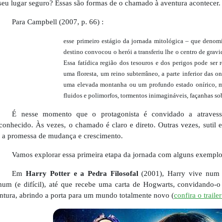
seu lugar seguro? Essas são formas de o chamado à aventura acontecer.
Para Campbell (2007, p. 66) :
esse primeiro estágio da jornada mitológica – que deno
destino convocou o herói a transferiu lhe o centro de gra
Essa fatídica região dos tesouros e dos perigos pode ser 
uma floresta, um reino subterrâneo, a parte inferior das on
uma elevada montanha ou um profundo estado onírico, m
fluidos e polimorfos, tormentos inimagináveis, façanhas so
É nesse momento que o protagonista é convidado a atravess
conhecido. Às vezes, o chamado é claro e direto. Outras vezes, sutil e
z a promessa de mudança e crescimento.
Vamos explorar essa primeira etapa da jornada com alguns exempl
Em
Harry Potter e a Pedra Filosofal
(2001), Harry vive num 
um (e difícil), até que recebe uma carta de Hogwarts, convidando-o
ntura, abrindo a porta para um mundo totalmente novo (
confira o traile