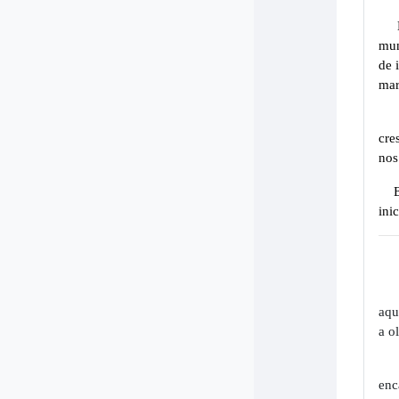
mun
de 
mar
cre
nos
ini
aqu
a o
enc