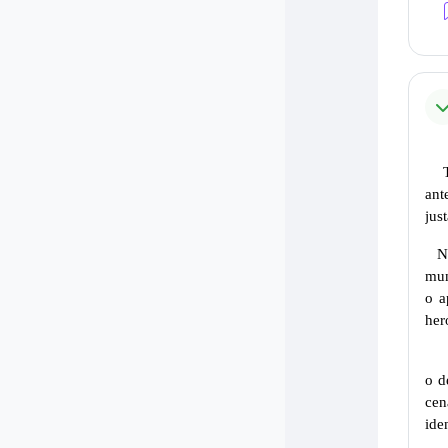
ant
jus
N
mun
o a
her
o d
cen
ide