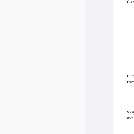
do 
des
tra
com
ave