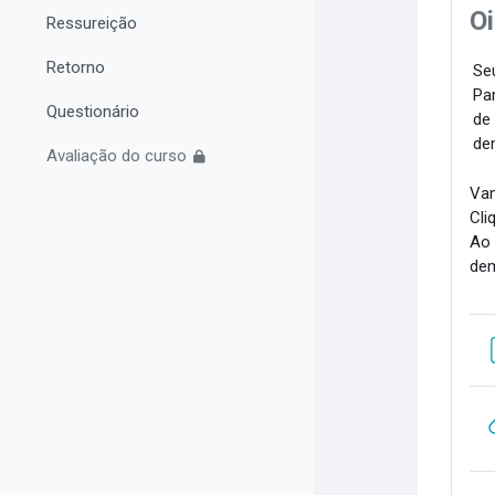
Oi
Ressureição
Retorno
Seu
Par
Questionário
de
de
Avaliação do curso
Vam
Cli
Ao 
dem