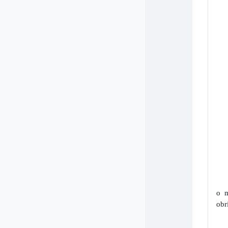
o m
obr