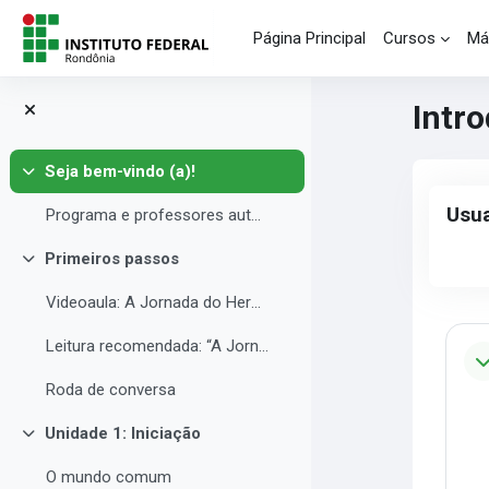
Salta al contenido principal
Página Principal
Cursos
Má
Intr
Seja bem-vindo (a)!
Colapsar
Blo
Salta Us
Usua
Programa e professores autores
Primeiros passos
Colapsar
Videoaula: A Jornada do Herói - Joseph Campbell
Pe
Leitura recomendada: “A Jornada do Herói e da Heroína: uma discussão analógica à luz da mitopsicocrítica”
Roda de conversa
Unidade 1: Iniciação
Colapsar
O mundo comum