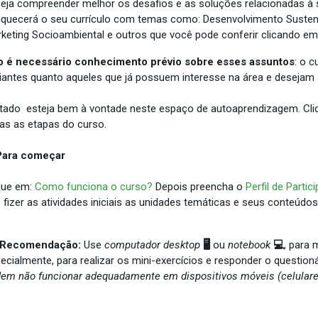
eja compreender melhor os desafios e as soluções relacionadas à s
iquecerá o seu currículo com temas como: Desenvolvimento Sustentá
keting Socioambiental e outros que você pode conferir clicando e
o é necessário conhecimento prévio sobre esses assuntos
: o c
ciantes quanto aqueles que já possuem interesse na área e desejam am
itado esteja bem à vontade neste espaço de autoaprendizagem. Cliqu
as as etapas do curso.
 Para começar
que em:
Como funciona o curso?
Depois preencha o
Perfil de Partic
 fizer as atividades iniciais as unidades temáticas e seus conteúdos
 Recomendação:
Use
computador desktop
🖥️
ou
notebook
💻
, para 
ecialmente, para realizar os mini-exercícios e responder o questioná
em não funcionar adequadamente em dispositivos móveis (celulares