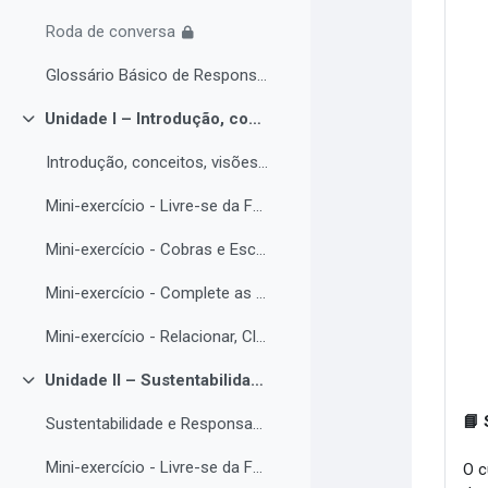
Roda de conversa
Glossário Básico de Responsabilidade Social e Ambiental
Unidade I – Introdução, conceitos, visões e terminologia básica
Colapsar
Introdução, conceitos, visões e terminologia básica de RSA/RSE
Mini-exercício - Livre-se da Forca
Mini-exercício - Cobras e Escadas
Mini-exercício - Complete as Lacunas
Mini-exercício - Relacionar, Classificar e Sopa de Letras (tem áudio)
Unidade II – Sustentabilidade e Responsabilidade Socioambiental: Fundamentos, Práticas e Normas Aplicadas
Colapsar
📘 
Sustentabilidade e Responsabilidade Socioambiental: Fundamentos, Práticas e Normas Aplicadas
Mini-exercício - Livre-se da Forca
O c