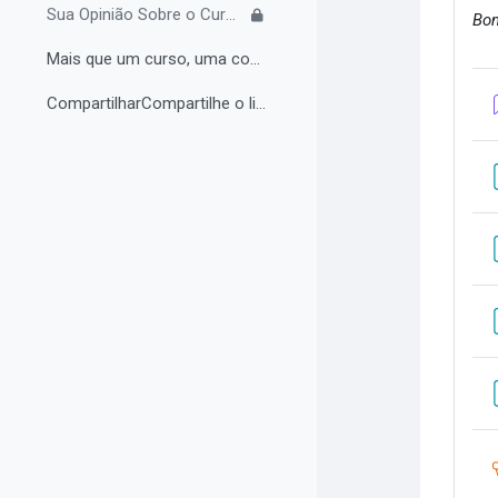
Sua Opinião Sobre o Curso
Bom
Mais que um curso, uma comunidade de aprendizagem!...
CompartilharCompartilhe o link do curso em suas re...