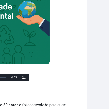
1x
Tiempo
-
1:05
Velocidad
de
reproducción
restante
de
20 horas
e foi desenvolvido para quem