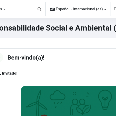
s
Español - Internacional ‎(es)‎
E
Selector de búsqueda de entrada
onsabilidade Social e Ambiental 
ques
rfilado de sección
Bem-vindo(a)!
, Invitado!