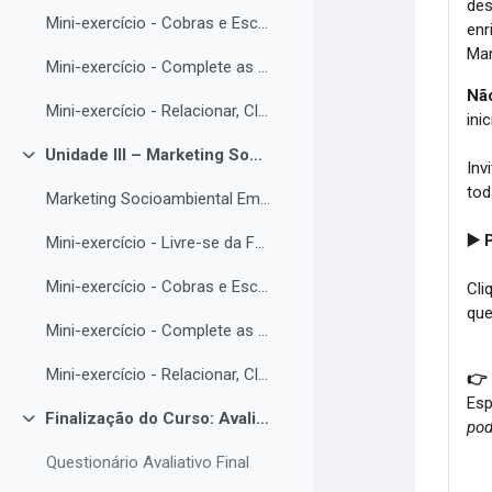
des
Mini-exercício - Cobras e Escadas
enr
Mar
Mini-exercício - Complete as Lacunas
Nã
Mini-exercício - Relacionar, Classificar e Sopa de Letras (tem áudio)
ini
Unidade III – Marketing Socioambiental Empresarial
Colapsar
Inv
tod
Marketing Socioambiental Empresarial
▶️
Mini-exercício - Livre-se da Forca
Mini-exercício - Cobras e Escadas
Cli
que
Mini-exercício - Complete as Lacunas
Mini-exercício - Relacionar, Classificar e Sopa de Letras (tem áudio)
👉
Esp
Finalização do Curso: Avaliações e Certificado
pod
Colapsar
Questionário Avaliativo Final