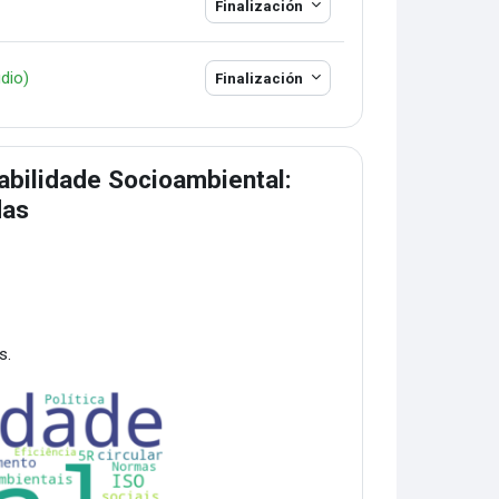
Finalización
Paquete SCORM
udio)
Finalización
abilidade Socioambiental:
das
os.