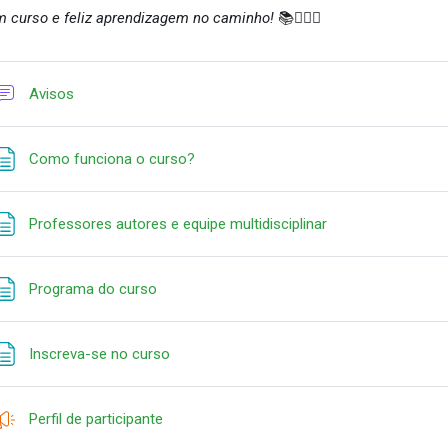
 curso e feliz aprendizagem no caminho!
📚
✍🏽🙂
Foro
Avisos
Página
Como funciona o curso?
Página
Professores autores e equipe multidisciplinar
Página
Programa do curso
Página
Inscreva-se no curso
Encuesta
Perfil de participante