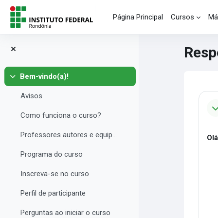
Salta al contenido principal
Página Principal
Cursos
Má
Resp
Bem-vindo(a)!
Colapsar
Blo
Pe
Avisos
Como funciona o curso?
Professores autores e equipe multidisciplinar
Olá
Programa do curso
Inscreva-se no curso
Perfil de participante
Perguntas ao iniciar o curso