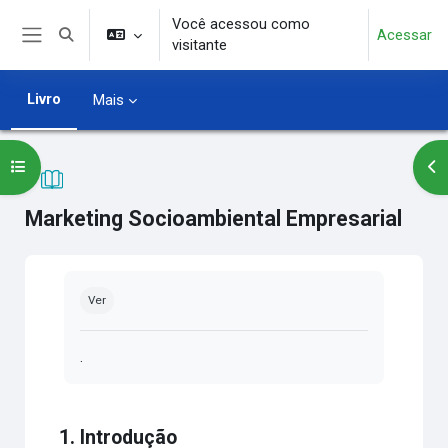
Ir para o conteúdo principal
Você acessou como
Acessar
Alternar entrada de pesquisa
visitante
Painel lateral
Livro
Mais
Abrir índice do curso
Abr
Marketing Socioambiental Empresarial
Condições de conclusão
Ver
.
1. Introdução