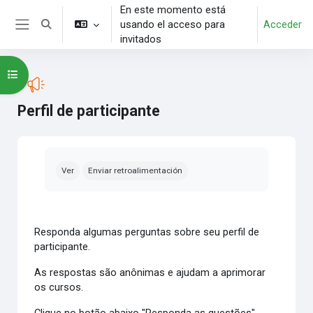
Salta al contenido principal
En este momento está
usando el acceso para
Acceder
Selector de búsqueda de entrada
Panel lateral
invitados
Abrir índice del curso
Perfil de participante
Requisitos de finalización
Ver
Enviar retroalimentación
Responda algumas perguntas sobre seu perfil de
participante.
As respostas são anônimas e ajudam a aprimorar
os cursos.