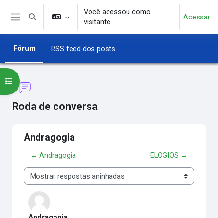
Ir para o conteúdo principal
Você acessou como
Acessar
Alternar entrada de pesquisa
visitante
Painel lateral
Fórum
RSS feed dos posts
Abrir índice do curso
Roda de conversa
Andragogia
← Andragogia
ELOGIOS →
Modo de visualização
Andragogia
Número de respostas: 0