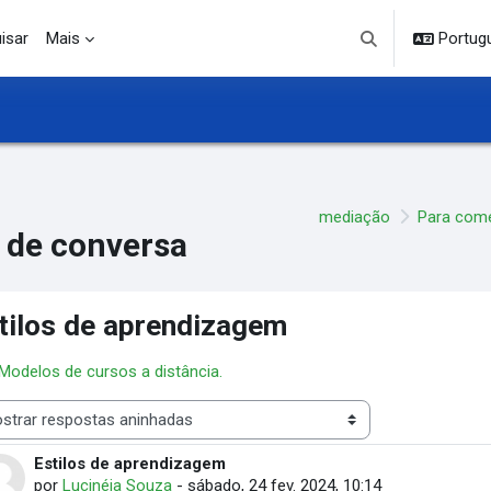
isar
Mais
Portuguê
Alternar entrada d
mediação
Para com
 de conversa
tilos de aprendizagem
 Modelos de cursos a distância.
 de visualização
Estilos de aprendizagem
Número de respostas: 0
por
Lucinéia Souza
-
sábado, 24 fev. 2024, 10:14