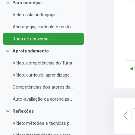
Para começar
Contrair
Video aula andragogia
Andragogia, currículo e muito mais
Roda de conversa
Aprofundamento
Contrair
Vídeo: competências do Tutor
◀︎
Vídeo: currículo, aprendizagem e docência para EAD
Competências dos atores da educação a distância professor, tutor e aluno
Auto-avaliação da aprendizagem
Reflexões
Contrair
Vídeo: métodos e técnicas para EAD