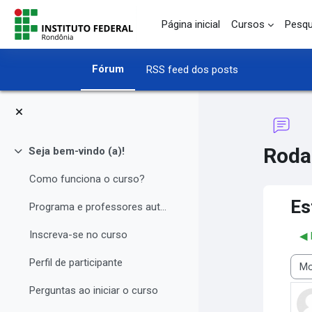
Ir para o conteúdo principal
Página inicial
Cursos
Pesqu
Fórum
RSS feed dos posts
Roda
Seja bem-vindo (a)!
Contrair
Como funciona o curso?
Es
Programa e professores autores
Inscreva-se no curso
◀︎
Perfil de participante
Modo
Perguntas ao iniciar o curso