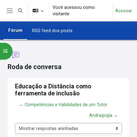
Ir para o conteúdo principal
Você acessou como
Acessar
Alternar entrada de pesquisa
visitante
Painel lateral
Fórum
RSS feed dos posts
Abrir índice do curso
Roda de conversa
Educação a Distância como
ferramenta de inclusão
← Competências e Habilidades de um Tutor
Andragogia →
Modo de visualização