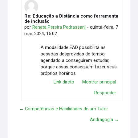
Re: Educação a Distância como ferramenta
Em resposta à Germana Maria da Silveira
de inclusão
por
Renata Pereira Pedrassani
-
quinta-feira, 7
mar. 2024, 15:02
A modalidade EAD possibilita as
pessoas desprovidas de tempo
agendado a conseguirem estudar,
porque essas conseguem fazer seus
próprios horários
Link direto
Mostrar principal
Responder
← Competências e Habilidades de um Tutor
Andragogia →