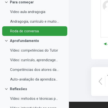
Para começar
Contrair
Video aula andragogia
Andragogia, currículo e muito mais
Roda de conversa
Aprofundamento
Contrair
◀︎
Vídeo: competências do Tutor
Vídeo: currículo, aprendizagem e docência para EAD
Competências dos atores da educação a distância professor, tutor e aluno
Auto-avaliação da aprendizagem
Reflexões
Contrair
Vídeo: métodos e técnicas para EAD