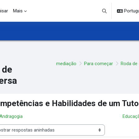
isar
Mais
Portuguê
Alternar entrada d
mediação
Para começar
Roda de
 de
ersa
mpetências e Habilidades de um Tuto
 Andragogia
Educaçã
 de visualização