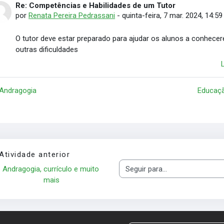
Re: Competências e Habilidades de um Tutor
Número de respostas: 0
por
Renata Pereira Pedrassani
-
quinta-feira, 7 mar. 2024, 14:59
O tutor deve estar preparado para ajudar os alunos a conhece
outras dificuldades
 Andragogia
Educaçã
Atividade anterior
Andragogia, currículo e muito 
Seguir para...
mais