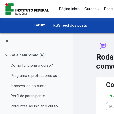
Ir para o conteúdo principal
Página inicial
Cursos
Pesqu
Fórum
RSS feed dos posts
Roda
Seja bem-vindo (a)!
Contrair
conv
Como funciona o curso?
Programa e professores autores
Co
Inscreva-se no curso
◀︎
Perfil de participante
Perguntas ao iniciar o curso
Modo