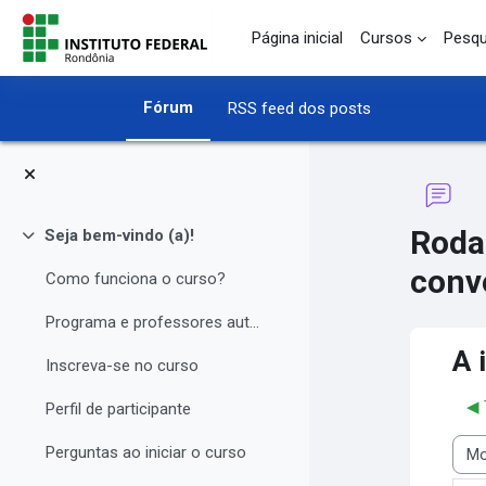
Ir para o conteúdo principal
Página inicial
Cursos
Pesqu
Fórum
RSS feed dos posts
Roda
Seja bem-vindo (a)!
Contrair
conv
Como funciona o curso?
Programa e professores autores
A 
Inscreva-se no curso
◀︎
Perfil de participante
Perguntas ao iniciar o curso
Modo