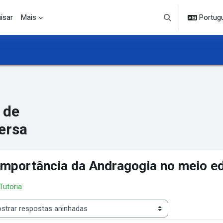
isar
Mais
Portuguê
Alternar entrada d
 de
ersa
importância da Andragogia no meio e
 Tutoria
 de visualização