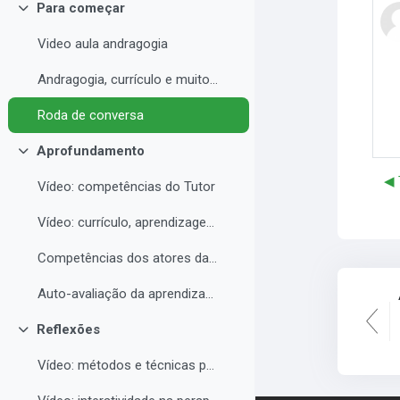
Para começar
Contrair
Video aula andragogia
Andragogia, currículo e muito mais
Roda de conversa
Aprofundamento
Contrair
◀︎
Vídeo: competências do Tutor
Vídeo: currículo, aprendizagem e docência para EAD
Competências dos atores da educação a distância professor, tutor e aluno
Auto-avaliação da aprendizagem
Reflexões
Contrair
Vídeo: métodos e técnicas para EAD