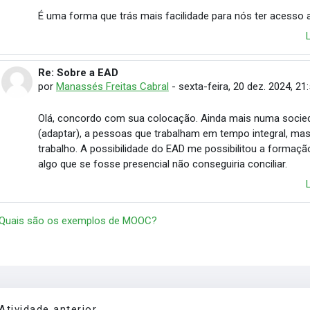
É uma forma que trás mais facilidade para nós ter acesso 
Re: Sobre a EAD
Em resposta à Cristiane Leticia Pereira de Faria
por
Manassés Freitas Cabral
-
sexta-feira, 20 dez. 2024, 21
Olá, concordo com sua colocação. Ainda mais numa soci
(adaptar), a pessoas que trabalham em tempo integral, ma
trabalho. A possibilidade do EAD me possibilitou a formaç
algo que se fosse presencial não conseguiria conciliar.
 Quais são os exemplos de MOOC?
Atividade anterior