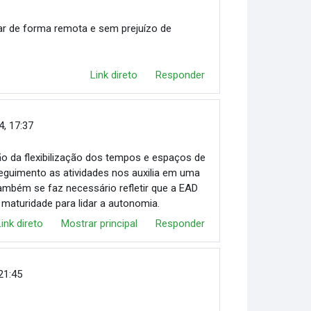
ar de forma remota e sem prejuízo de
Link direto
Responder
4, 17:37
o da flexibilização dos tempos e espaços de
eguimento as atividades nos auxilia em uma
ambém se faz necessário refletir que a EAD
 maturidade para lidar a autonomia.
Link direto
Mostrar principal
Responder
21:45