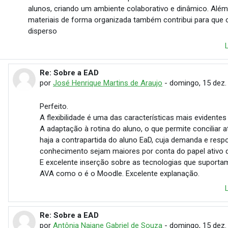
alunos, criando um ambiente colaborativo e dinâmico. Além
materiais de forma organizada também contribui para que 
disperso
Re: Sobre a EAD
Em resposta à Camila Yohanna Lira Sousa
por
José Henrique Martins de Araujo
-
domingo, 15 dez.
Perfeito.
A flexibilidade é uma das características mais evidentes
A adaptação à rotina do aluno, o que permite conciliar a
haja a contrapartida do aluno EaD, cuja demanda e res
conhecimento sejam maiores por conta do papel ativo q
E excelente inserção sobre as tecnologias que suport
AVA como o é o Moodle. Excelente explanação.
Re: Sobre a EAD
Em resposta à Camila Yohanna Lira Sousa
por
Antônia Naiane Gabriel de Souza
-
domingo, 15 dez.