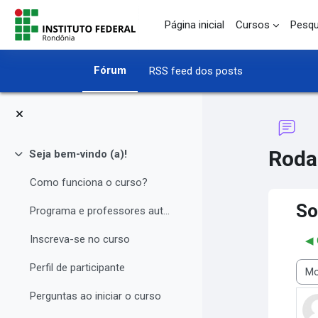
Ir para o conteúdo principal
Página inicial
Cursos
Pesqu
Fórum
RSS feed dos posts
Roda
Seja bem-vindo (a)!
Contrair
Como funciona o curso?
So
Programa e professores autores
Inscreva-se no curso
◀︎
Perfil de participante
Modo
Perguntas ao iniciar o curso