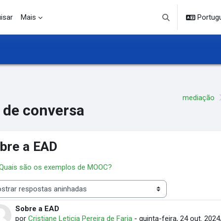
isar
Mais
Portuguê
Alternar entrada d
mediação
 de conversa
bre a EAD
 Quais são os exemplos de MOOC?
 de visualização
Sobre a EAD
Número de respostas: 11
por
Cristiane Leticia Pereira de Faria
-
quinta-feira, 24 out. 2024