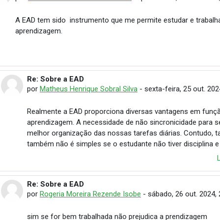
A EAD tem sido instrumento que me permite estudar e trabalh
aprendizagem.
Re: Sobre a EAD
Em resposta à Cristiane Leticia Pereira de Faria
por
Matheus Henrique Sobral Silva
-
sexta-feira, 25 out. 202
Realmente a EAD proporciona diversas vantagens em funçã
aprendizagem. A necessidade de não sincronicidade para s
melhor organização das nossas tarefas diárias. Contudo, t
também não é simples se o estudante não tiver disciplina e
Re: Sobre a EAD
Em resposta à Cristiane Leticia Pereira de Faria
por
Rogeria Moreira Rezende Isobe
-
sábado, 26 out. 2024, 
sim se for bem trabalhada não prejudica a prendizagem