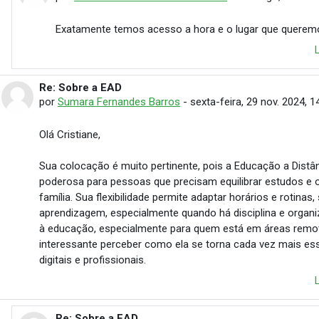
Exatamente temos acesso a hora e o lugar que querem
Re: Sobre a EAD
Em resposta à Cristiane Leticia Pereira de Faria
por
Sumara Fernandes Barros
-
sexta-feira, 29 nov. 2024, 1
Olá Cristiane,
Sua colocação é muito pertinente, pois a Educação a Dist
poderosa para pessoas que precisam equilibrar estudos e 
família. Sua flexibilidade permite adaptar horários e rotin
aprendizagem, especialmente quando há disciplina e organ
à educação, especialmente para quem está em áreas remot
interessante perceber como ela se torna cada vez mais es
digitais e profissionais.
Re: Sobre a EAD