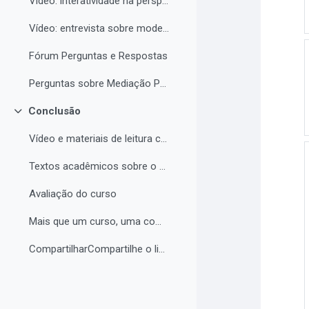
Vídeo: interatividade na perspectiva de Vigotski
Vídeo: entrevista sobre modelos de tutoria e modelos de cursos a distância
Fórum Perguntas e Respostas
Perguntas sobre Mediação Pedagógica
Conclusão
Contrair
Vídeo e materiais de leitura complementar
Textos acadêmicos sobre o curso (para aprofundamento opcional)
Avaliação do curso
Mais que um curso, uma comunidade de aprendizagem!...
CompartilharCompartilhe o link do curso em suas re...