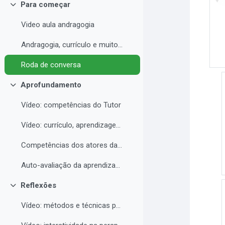
Para começar
Contrair
Video aula andragogia
Andragogia, currículo e muito mais
Roda de conversa
Aprofundamento
Contrair
Vídeo: competências do Tutor
Vídeo: currículo, aprendizagem e docência para EAD
Competências dos atores da educação a distância professor, tutor e aluno
Auto-avaliação da aprendizagem
Reflexões
Contrair
Vídeo: métodos e técnicas para EAD