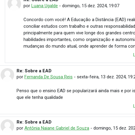
Em resposta à Sumara Fernandes Barros
por
Luana Ugalde
-
domingo, 15 dez. 2024, 19:07
Concordo com você! A Educação a Distância (EAD) real
conciliar estudos com trabalho e outras responsabilidad
principalmente para quem vive longe dos grandes cent
habilidades importantes, como organização e autonom
mudanças do mundo atual, onde aprender de forma contí
Re: Sobre a EAD
Em resposta à Cristiane Leticia Pereira de Faria
por
Fernanda De Sousa Reis
-
sexta-feira, 13 dez. 2024, 19:
Penso que o ensino EAD se popularizará ainda mais e por is
que ele tenha qualidade
Re: Sobre a EAD
Em resposta à Cristiane Leticia Pereira de Faria
por
Antônia Naiane Gabriel de Souza
-
domingo, 15 dez. 202