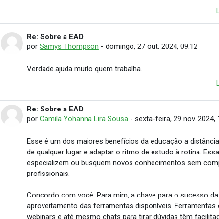
Re: Sobre a EAD
Em resposta à Cristiane Leticia Pereira de Faria
por
Samys Thompson
-
domingo, 27 out. 2024, 09:12
Verdade.ajuda muito quem trabalha.
Re: Sobre a EAD
Em resposta à Cristiane Leticia Pereira de Faria
por
Camila Yohanna Lira Sousa
-
sexta-feira, 29 nov. 2024, 
Esse é um dos maiores benefícios da educação a distância:
de qualquer lugar e adaptar o ritmo de estudo à rotina. E
especializem ou busquem novos conhecimentos sem comp
profissionais.
Concordo com você. Para mim, a chave para o sucesso da 
aproveitamento das ferramentas disponíveis. Ferramentas 
webinars e até mesmo chats para tirar dúvidas têm facilit