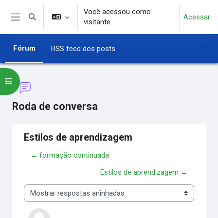
Ir para o conteúdo principal
Você acessou como
Acessar
Alternar entrada de pesquisa
visitante
Painel lateral
Fórum
RSS feed dos posts
Abrir índice do curso
Roda de conversa
Estilos de aprendizagem
← formação continuada
Estilos de aprendizagem →
Modo de visualização