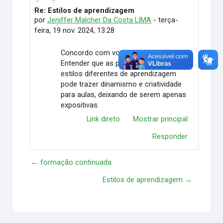
Re: Estilos de aprendizagem
Em resposta à Gutemberg de Castro Praxedes
por
Jeniffer Malcher Da Costa LIMA
-
terça-
feira, 19 nov. 2024, 13:28
Concordo com você, Gutemberg.
Entender que as pessoas possuem
estilos diferentes de aprendizagem
pode trazer dinamismo e criatividade
para aulas, deixando de serem apenas
expositivas.
Link direto
Mostrar principal
Responder
← formação continuada
Estilos de aprendizagem →