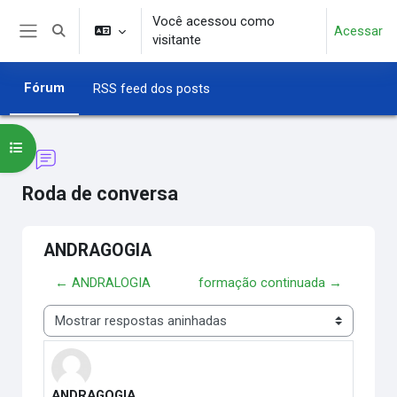
Ir para o conteúdo principal
Você acessou como
Acessar
Alternar entrada de pesquisa
visitante
Painel lateral
Fórum
RSS feed dos posts
Abrir índice do curso
Roda de conversa
ANDRAGOGIA
← ANDRALOGIA
formação continuada →
Modo de visualização
ANDRAGOGIA
Número de respostas: 0