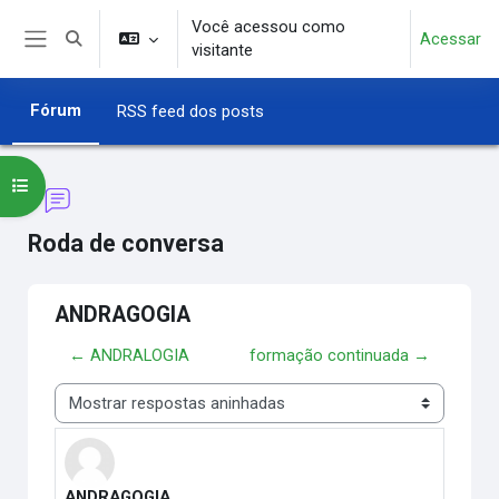
Ir para o conteúdo principal
Você acessou como
Acessar
Alternar entrada de pesquisa
visitante
Painel lateral
Fórum
RSS feed dos posts
Abrir índice do curso
Roda de conversa
ANDRAGOGIA
← ANDRALOGIA
formação continuada →
Modo de visualização
ANDRAGOGIA
Número de respostas: 0