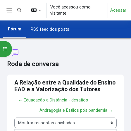
Ir para o conteúdo principal
Você acessou como
Acessar
Alternar entrada de pesquisa
visitante
Painel lateral
Fórum
RSS feed dos posts
Abrir índice do curso
Roda de conversa
A Relação entre a Qualidade do Ensino
EAD e a Valorização dos Tutores
← Eduacação a Distância - desafios
Andragogia e Estilos pós pandemia →
Modo de visualização