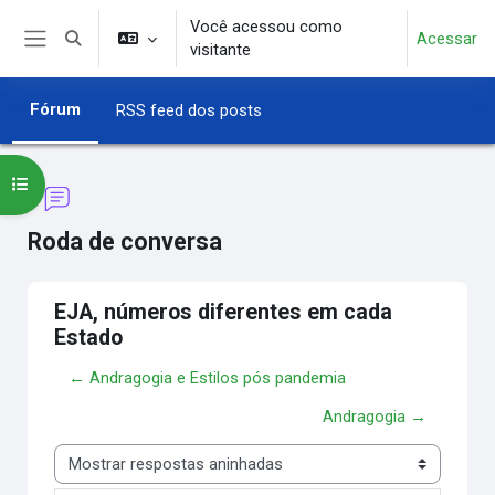
Ir para o conteúdo principal
Você acessou como
Acessar
Alternar entrada de pesquisa
visitante
Painel lateral
Fórum
RSS feed dos posts
Abrir índice do curso
Roda de conversa
EJA, números diferentes em cada
Estado
← Andragogia e Estilos pós pandemia
Andragogia →
Modo de visualização