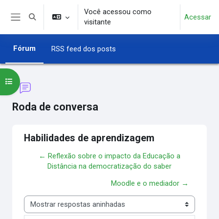
Ir para o conteúdo principal
Você acessou como
Acessar
Alternar entrada de pesquisa
visitante
Painel lateral
Fórum
RSS feed dos posts
Abrir índice do curso
Roda de conversa
Habilidades de aprendizagem
← Reflexão sobre o impacto da Educação a
Distância na democratização do saber
Moodle e o mediador →
Modo de visualização