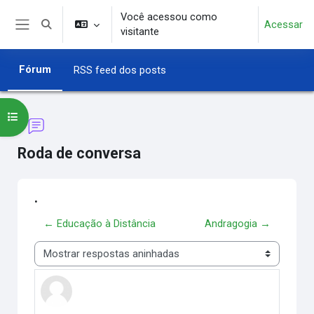
Ir para o conteúdo principal
Você acessou como
Acessar
Alternar entrada de pesquisa
visitante
Painel lateral
Fórum
RSS feed dos posts
Abrir índice do curso
Roda de conversa
.
← Educação à Distância
Andragogia →
Modo de visualização
.
Número de respostas: 1