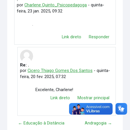
por
Charlene Quinto_Psicopedagoga
-
quinta-
feira, 23 jan. 2025, 09:32
.
Link direto
Responder
Re: .
Em resposta à Charlene Quinto_Psicopedagoga
por
Cicero Thiago Gomes Dos Santos
-
quinta-
feira, 20 fev. 2025, 07:32
Excelente, Charlene!
Link direto
Mostrar principal
Responder
← Educação à Distância
Andragogia →