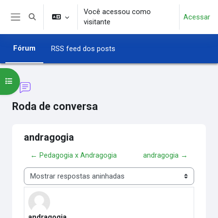
Ir para o conteúdo principal
Você acessou como
Acessar
Alternar entrada de pesquisa
visitante
Painel lateral
Fórum
RSS feed dos posts
Abrir índice do curso
Roda de conversa
andragogia
← Pedagogia x Andragogia
andragogia →
Modo de visualização
andragogia
Número de respostas: 0