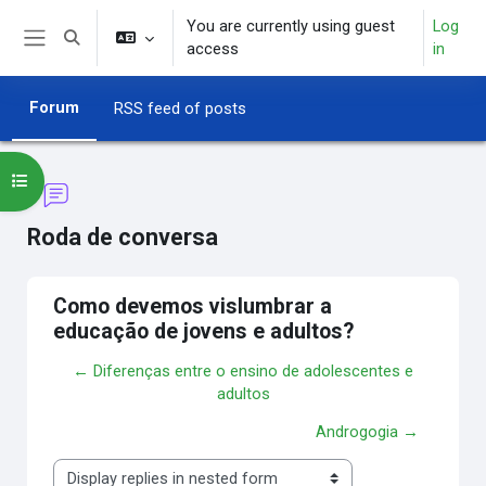
Skip to main content
You are currently using guest
Log
Toggle search input
access
in
Side panel
Forum
RSS feed of posts
Open course index
Roda de conversa
Como devemos vislumbrar a
educação de jovens e adultos?
← Diferenças entre o ensino de adolescentes e
adultos
Androgogia →