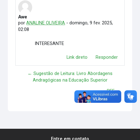
Awe
Número de respostas: 0
por
ANALINE OLIVEIRA
-
domingo, 9 fev. 2025,
02:08
INTERESANTE
Link direto
Responder
← Sugestão de Leitura: Livro Abordagens
Andragógicas na Educação Superior
REF →
Entre em contato