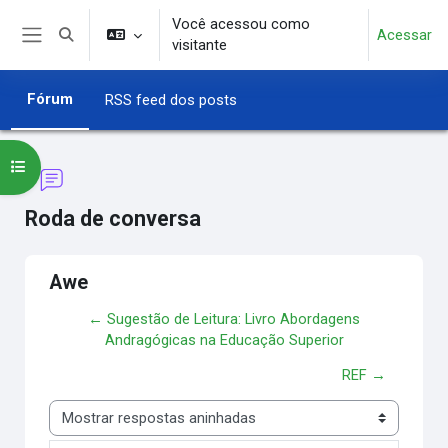
Ir para o conteúdo principal
Você acessou como
Acessar
Alternar entrada de pesquisa
visitante
Painel lateral
Fórum
RSS feed dos posts
Abrir índice do curso
Roda de conversa
Awe
← Sugestão de Leitura: Livro Abordagens
Andragógicas na Educação Superior
REF →
Modo de visualização