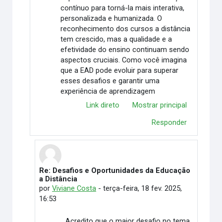
contínuo para torná-la mais interativa,
personalizada e humanizada. O
reconhecimento dos cursos a distância
tem crescido, mas a qualidade e a
efetividade do ensino continuam sendo
aspectos cruciais. Como você imagina
que a EAD pode evoluir para superar
esses desafios e garantir uma
experiência de aprendizagem
Link direto
Mostrar principal
Responder
Re: Desafios e Oportunidades da Educação
Em resposta à Déborah Vilas Boas
a Distância
por
Viviane Costa
-
terça-feira, 18 fev. 2025,
16:53
Acredito que o maior desafio no tema