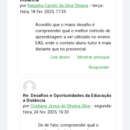
Distância
por
Natasha Camilo da Silva Oliveira
-
terça-
feira, 18 fev. 2025, 17:35
Acredito que o maior desafio é
compreender qual o melhor método de
aprendizagem a ser utilizado no ensino
EAD, onde o contato aluno-tutor é mais
distante que no presencial.
Link direto
Mostrar principal
Responder
Re: Desafios e Oportunidades da Educação
Em resposta à Natasha Camilo da Silva Oliveira
a Distância
por
Cristiane Jesus de Oliveira Silva
-
segunda-
feira, 24 fev. 2025, 16:33
De de fato, compreender qual o