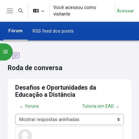
Ir para o conteúdo principal
Você acessou como
Acessar
Alternar entrada de pesquisa
visitante
Painel lateral
Fórum
RSS feed dos posts
Abrir índice do curso
Roda de conversa
Desafios e Oportunidades da
Educação a Distância
← foruns
Tutoria em EAD →
Modo de visualização