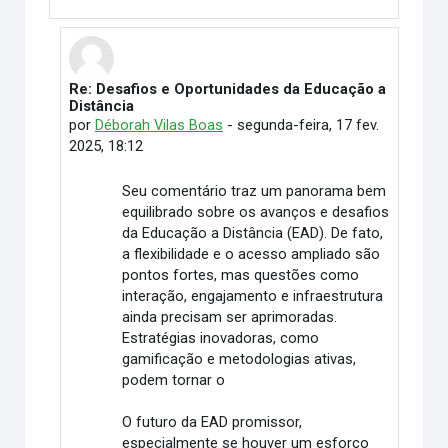
Re: Desafios e Oportunidades da Educação a
Em resposta à Cynthia Fernandes Santos Meireles
Distância
por
Déborah Vilas Boas
-
segunda-feira, 17 fev.
2025, 18:12
Seu comentário traz um panorama bem
equilibrado sobre os avanços e desafios
da Educação a Distância (EAD). De fato,
a flexibilidade e o acesso ampliado são
pontos fortes, mas questões como
interação, engajamento e infraestrutura
ainda precisam ser aprimoradas.
Estratégias inovadoras, como
gamificação e metodologias ativas,
podem tornar o
O futuro da EAD promissor,
especialmente se houver um esforço