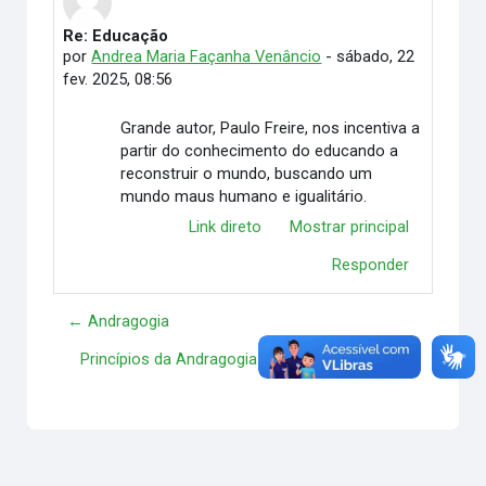
Re: Educação
Número de respostas: 0
por
Andrea Maria Façanha Venâncio
-
sábado, 22
fev. 2025, 08:56
Grande autor, Paulo Freire, nos incentiva a
partir do conhecimento do educando a
reconstruir o mundo, buscando um
mundo maus humano e igualitário.
Link direto
Mostrar principal
Responder
← Andragogia
Princípios da Andragogia (Malcolm Knowles) →