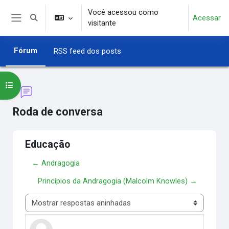
Ir para o conteúdo principal
Você acessou como
Acessar
Alternar entrada de pesquisa
visitante
Painel lateral
Fórum
RSS feed dos posts
Abrir índice do curso
Roda de conversa
Educação
← Andragogia
Princípios da Andragogia (Malcolm Knowles) →
Modo de visualização