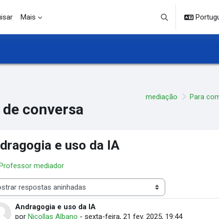
isar
Mais
Portuguê
Alternar entrada d
mediação
Para co
 de conversa
dragogia e uso da IA
 Professor mediador
 de visualização
Andragogia e uso da IA
Número de respostas: 0
por
Nicollas Albano
-
sexta-feira, 21 fev. 2025, 19:44