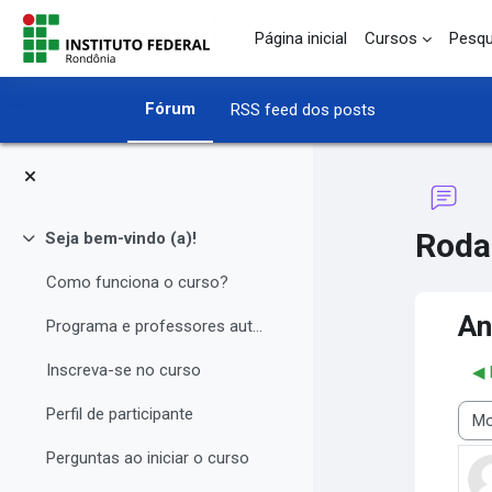
Ir para o conteúdo principal
Página inicial
Cursos
Pesqu
Fórum
RSS feed dos posts
Roda
Seja bem-vindo (a)!
Contrair
Como funciona o curso?
An
Programa e professores autores
Inscreva-se no curso
◀︎
Perfil de participante
Modo
Perguntas ao iniciar o curso