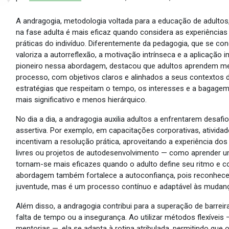
A andragogia, metodologia voltada para a educação de adultos,
na fase adulta é mais eficaz quando considera as experiências
práticas do indivíduo. Diferentemente da pedagogia, que se con
valoriza a autorreflexão, a motivação intrínseca e a aplicaçã
pioneiro nessa abordagem, destacou que adultos aprendem me
processo, com objetivos claros e alinhados a seus contextos d
estratégias que respeitam o tempo, os interesses e a bagage
mais significativo e menos hierárquico.
No dia a dia, a andragogia auxilia adultos a enfrentarem desaf
assertiva. Por exemplo, em capacitações corporativas, ativida
incentivam a resolução prática, aproveitando a experiência do
livres ou projetos de autodesenvolvimento — como aprender u
tornam-se mais eficazes quando o adulto define seu ritmo e c
abordagem também fortalece a autoconfiança, pois reconhece 
juventude, mas é um processo contínuo e adaptável às mudanç
Além disso, a andragogia contribui para a superação de barre
falta de tempo ou a insegurança. Ao utilizar métodos flexíveis
mentorias —, ela se adapta à rotina atribulada, permitindo que