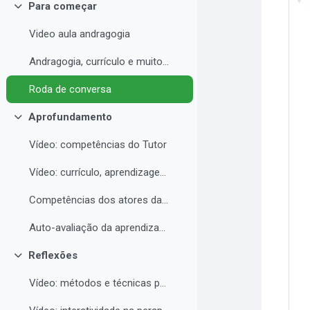
Para começar
Contrair
Video aula andragogia
Andragogia, currículo e muito mais
Roda de conversa
Aprofundamento
Contrair
Vídeo: competências do Tutor
Vídeo: currículo, aprendizagem e docência para EAD
Competências dos atores da educação a distância professor, tutor e aluno
Auto-avaliação da aprendizagem
Reflexões
Contrair
Vídeo: métodos e técnicas para EAD