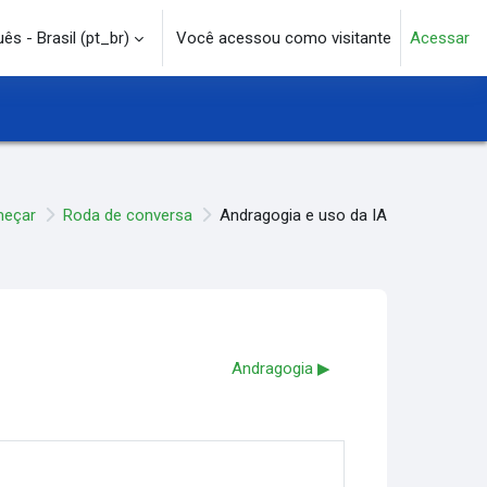
s - Brasil ‎(pt_br)‎
Você acessou como visitante
Acessar
e pesquisa
meçar
Roda de conversa
Andragogia e uso da IA
Andragogia ▶︎