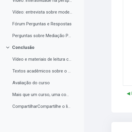
Vídeo: interatividade na perspectiva de Vigotski
Vídeo: entrevista sobre modelos de tutoria e modelos de cursos a distância
Fórum Perguntas e Respostas
Perguntas sobre Mediação Pedagógica
Conclusão
Contrair
Vídeo e materiais de leitura complementar
Textos acadêmicos sobre o curso (para aprofundamento opcional)
Avaliação do curso
◀︎
Mais que um curso, uma comunidade de aprendizagem!...
CompartilharCompartilhe o link do curso em suas re...