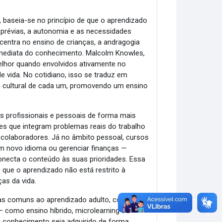
 baseia-se no princípio de que o aprendizado
 prévias, a autonomia e as necessidades
centra no ensino de crianças, a andragogia
o imediata do conhecimento. Malcolm Knowles,
lhor quando envolvidos ativamente no
e vida. No cotidiano, isso se traduz em
m cultural de cada um, promovendo um ensino
ios profissionais e pessoais de forma mais
des que integram problemas reais do trabalho
s colaboradores. Já no âmbito pessoal, cursos
m novo idioma ou gerenciar finanças —
onecta o conteúdo às suas prioridades. Essa
que o aprendizado não está restrito à
as da vida.
iras comuns ao aprendizado adulto, como a
 — como ensino híbrido, microlearning ou
 o conhecimento seja adquirido de forma