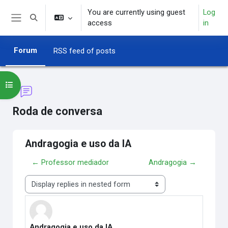
Skip to main content
You are currently using guest
Log
Toggle search input
access
in
Side panel
Forum
RSS feed of posts
Open course index
Roda de conversa
Andragogia e uso da IA
← Professor mediador
Andragogia →
Display mode
Andragogia e uso da IA
Number of replies: 0