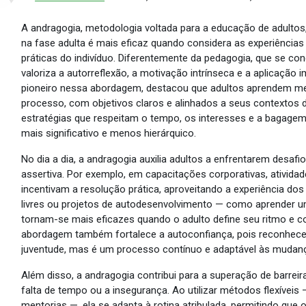
A andragogia, metodologia voltada para a educação de adultos,
na fase adulta é mais eficaz quando considera as experiências
práticas do indivíduo. Diferentemente da pedagogia, que se con
valoriza a autorreflexão, a motivação intrínseca e a aplicaçã
pioneiro nessa abordagem, destacou que adultos aprendem me
processo, com objetivos claros e alinhados a seus contextos d
estratégias que respeitam o tempo, os interesses e a bagage
mais significativo e menos hierárquico.
No dia a dia, a andragogia auxilia adultos a enfrentarem desaf
assertiva. Por exemplo, em capacitações corporativas, ativida
incentivam a resolução prática, aproveitando a experiência do
livres ou projetos de autodesenvolvimento — como aprender u
tornam-se mais eficazes quando o adulto define seu ritmo e c
abordagem também fortalece a autoconfiança, pois reconhece 
juventude, mas é um processo contínuo e adaptável às mudanç
Além disso, a andragogia contribui para a superação de barre
falta de tempo ou a insegurança. Ao utilizar métodos flexíveis
mentorias —, ela se adapta à rotina atribulada, permitindo que