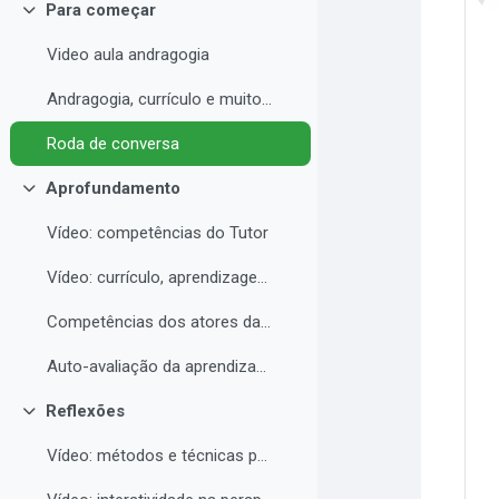
Para começar
Colapsar
Video aula andragogia
Andragogia, currículo e muito mais
Roda de conversa
Aprofundamento
Colapsar
Vídeo: competências do Tutor
Vídeo: currículo, aprendizagem e docência para EAD
Competências dos atores da educação a distância professor, tutor e aluno
Auto-avaliação da aprendizagem
Reflexões
Colapsar
Vídeo: métodos e técnicas para EAD