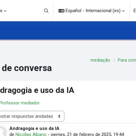
s
Español - Internacional ‎(es)‎
E
Selector de búsqueda de entrada
mediação
Para co
 de conversa
dragogia e uso da IA
 Professor mediador
rar modo
Andragogia e uso da IA
Número de respuestas: 0
de
Nicollas Albano
-
viernes, 21 de febrero de 2025, 19:44