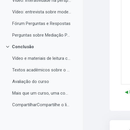
Vídeo: interatividade na perspectiva de Vigotski
Vídeo: entrevista sobre modelos de tutoria e modelos de cursos a distância
Fórum Perguntas e Respostas
Perguntas sobre Mediação Pedagógica
Conclusão
Colapsar
Vídeo e materiais de leitura complementar
Textos acadêmicos sobre o curso (para aprofundamento opcional)
Avaliação do curso
◀︎
Mais que um curso, uma comunidade de aprendizagem!...
CompartilharCompartilhe o link do curso em suas re...