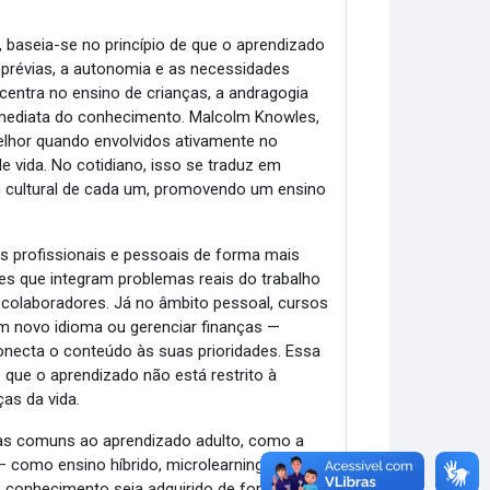
 baseia-se no princípio de que o aprendizado
 prévias, a autonomia e as necessidades
centra no ensino de crianças, a andragogia
o imediata do conhecimento. Malcolm Knowles,
lhor quando envolvidos ativamente no
e vida. No cotidiano, isso se traduz em
m cultural de cada um, promovendo um ensino
ios profissionais e pessoais de forma mais
des que integram problemas reais do trabalho
s colaboradores. Já no âmbito pessoal, cursos
m novo idioma ou gerenciar finanças —
onecta o conteúdo às suas prioridades. Essa
que o aprendizado não está restrito à
as da vida.
iras comuns ao aprendizado adulto, como a
 — como ensino híbrido, microlearning ou
 o conhecimento seja adquirido de forma