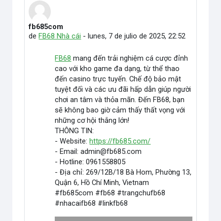
fb685com
Número de respuestas: 0
de
FB68 Nhà cái
-
lunes, 7 de julio de 2025, 22:52
FB68
mang đến trải nghiệm cá cược đỉnh
cao với kho game đa dạng, từ thể thao
đến casino trực tuyến. Chế độ bảo mật
tuyệt đối và các ưu đãi hấp dẫn giúp người
chơi an tâm và thỏa mãn. Đến FB68, bạn
sẽ không bao giờ cảm thấy thất vọng với
những cơ hội thắng lớn!
THÔNG TIN:
- Website:
https://fb685.com/
- Email: admin@fb685.com
- Hotline: 0961558805
- Địa chỉ: 269/12B/18 Bà Hom, Phường 13,
Quận 6, Hồ Chí Minh, Vietnam
#fb685com #fb68 #trangchufb68
#nhacaifb68 #linkfb68