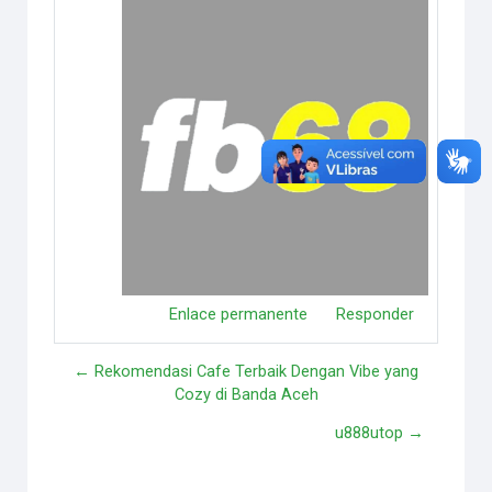
Enlace permanente
Responder
← Rekomendasi Cafe Terbaik Dengan Vibe yang
Cozy di Banda Aceh
u888utop →