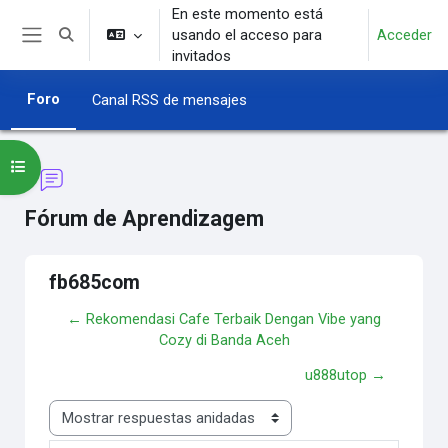
Salta al contenido principal
En este momento está
usando el acceso para
Acceder
Selector de búsqueda de entrada
Panel lateral
invitados
Foro
Canal RSS de mensajes
Abrir índice del curso
Fórum de Aprendizagem
fb685com
← Rekomendasi Cafe Terbaik Dengan Vibe yang
Cozy di Banda Aceh
u888utop →
Mostrar modo