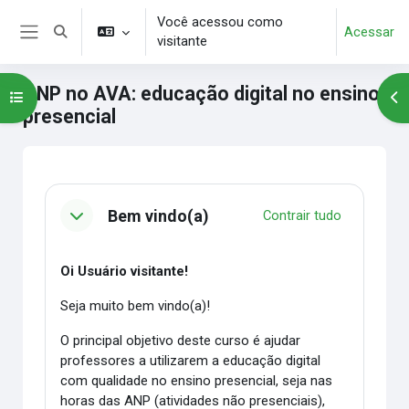
Ir para o conteúdo principal
Você acessou como
Acessar
Alternar entrada de pesquisa
visitante
Painel lateral
ANP no AVA: educação digital no ensino
Abrir índice do curso
Abr
presencial
Blocos
Contorno da seção
Bem vindo(a)
Contrair tudo
Oi Usuário visitante!
Seja muito bem vindo(a)!
O principal objetivo deste curso é ajudar
professores a utilizarem a educação digital
com qualidade no ensino presencial, seja nas
horas das ANP (atividades não presenciais),