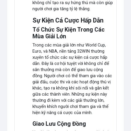
không chỉ tạo ra sự hứng thú mà còn giúp
người chơi gia tăng tỷ lệ thắng.
Sự Kiện Cá Cược Hấp Dẫn
Tổ Chức Sự Kiện Trong Các
Mùa Giải Lớn
Trong các mùa giải lớn như World Cup,
Euro, và NBA, nền tảng 32WIN thường
xuyên tổ chức các sự kiện cá cược hấp
dẫn. Đây là cơ hội tuyệt vời không chỉ để
săn thưởng mà còn để giao lưu cộng
đồng. Người chơi có thể tham gia vào các
giải đấu, cuộc thi và các hoạt động thú vị
khác, tạo ra không khí sôi nổi và gắn kết
giữa các thành viên. Những sự kiện này
thường đi kèm với các giải thưởng lớn,
khuyến khích người chơi tham gia và thể
hiện kỹ năng cá cược của mình.
Giao Lưu Cộng Đồng