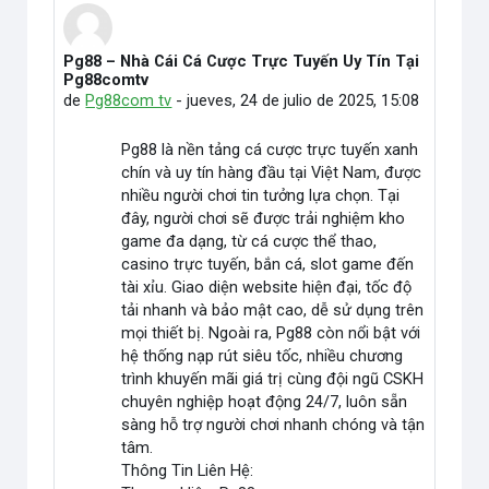
Pg88 – Nhà Cái Cá Cược Trực Tuyến Uy Tín Tại
Número de respuestas: 0
Pg88comtv
de
Pg88com tv
-
jueves, 24 de julio de 2025, 15:08
Pg88 là nền tảng cá cược trực tuyến xanh
chín và uy tín hàng đầu tại Việt Nam, được
nhiều người chơi tin tưởng lựa chọn. Tại
đây, người chơi sẽ được trải nghiệm kho
game đa dạng, từ cá cược thể thao,
casino trực tuyến, bắn cá, slot game đến
tài xỉu. Giao diện website hiện đại, tốc độ
tải nhanh và bảo mật cao, dễ sử dụng trên
mọi thiết bị. Ngoài ra, Pg88 còn nổi bật với
hệ thống nạp rút siêu tốc, nhiều chương
trình khuyến mãi giá trị cùng đội ngũ CSKH
chuyên nghiệp hoạt động 24/7, luôn sẵn
sàng hỗ trợ người chơi nhanh chóng và tận
tâm.
Thông Tin Liên Hệ: