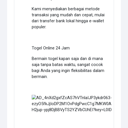
Kami menyediakan berbagai metode
transaksi yang mudah dan cepat, mulai
dari transfer bank lokal hingga e-wallet
populer.
Togel Online 24 Jam
Bermain togel kapan saja dan di mana
saja tanpa batas waktu, sangat cocok
bagi Anda yang ingin fleksibilitas dalam
bermain.