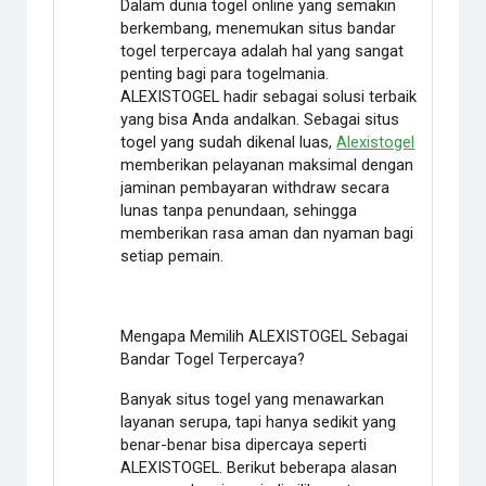
Dalam dunia togel online yang semakin
berkembang, menemukan situs bandar
togel terpercaya adalah hal yang sangat
penting bagi para togelmania.
ALEXISTOGEL hadir sebagai solusi terbaik
yang bisa Anda andalkan. Sebagai situs
togel yang sudah dikenal luas,
Alexistogel
memberikan pelayanan maksimal dengan
jaminan pembayaran withdraw secara
lunas tanpa penundaan, sehingga
memberikan rasa aman dan nyaman bagi
setiap pemain.
Mengapa Memilih ALEXISTOGEL Sebagai
Bandar Togel Terpercaya?
Banyak situs togel yang menawarkan
layanan serupa, tapi hanya sedikit yang
benar-benar bisa dipercaya seperti
ALEXISTOGEL. Berikut beberapa alasan