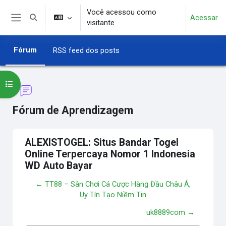
Ir para o conteúdo principal
Você acessou como
Acessar
Alternar entrada de pesquisa
visitante
Painel lateral
Fórum
RSS feed dos posts
Abrir índice do curso
Fórum de Aprendizagem
ALEXISTOGEL: Situs Bandar Togel
Online Terpercaya Nomor 1 Indonesia
WD Auto Bayar
← TT88 – Sân Chơi Cá Cược Hàng Đầu Châu Á,
Uy Tín Tạo Niềm Tin
uk8889com →