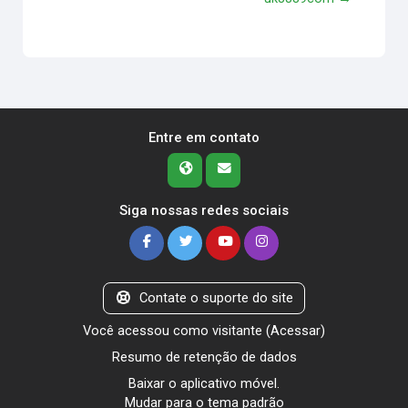
Entre em contato
Siga nossas redes sociais
Contate o suporte do site
Você acessou como visitante (
Acessar
)
Resumo de retenção de dados
Baixar o aplicativo móvel.
Mudar para o tema padrão