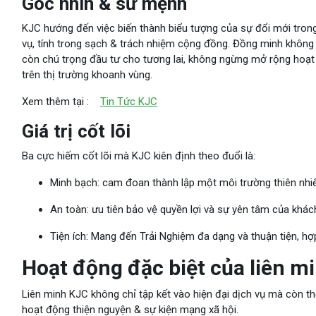
Góc nhìn & sứ mệnh
KJC hướng đến việc biến thành biểu tượng của sự đổi mới trong lĩ
vụ, tính trong sạch & trách nhiệm cộng đồng. Đồng minh không
còn chú trọng đầu tư cho tương lai, không ngừng mở rộng hoạ
trên thị trường khoanh vùng.
Xem thêm tại :
Tin Tức KJC
Giá trị cốt lõi
Ba cực hiếm cốt lõi mà KJC kiên định theo đuổi là:
Minh bạch: cam đoan thành lập một môi trường thiên nhiên
An toàn: ưu tiên bảo vệ quyền lợi và sự yên tâm của khác
Tiện ích: Mang đến Trải Nghiệm đa dạng và thuận tiện, hợp
Hoạt động đặc biệt của liên m
Liên minh KJC không chỉ tập kết vào hiện đại dịch vụ mà còn thể
hoạt động thiện nguyện & sự kiện mạng xã hội.