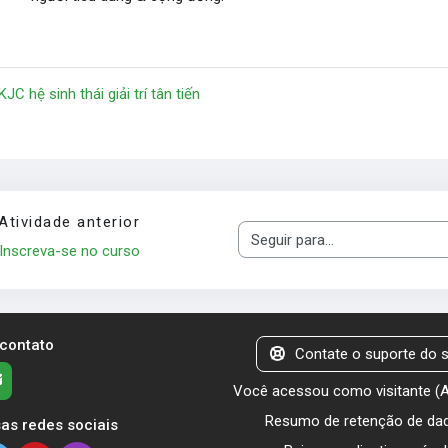
KJC hệ sinh thái giải trí tân tiến
Atividade anterior
Seguir para...
Inscreva-se no curso
 contato
Contate o suporte do s
Você acessou como visitante (
Resumo de retenção de da
as redes sociais