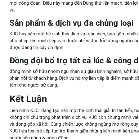
mọi công đoạn. Điều này mang đến Dùng thử liền mạch, tiện lợi
vụ.
Sản phẩm & dịch vụ đa chủng loại
KJC bày bán một hệ sinh thái dịch vụ toàn diện, bao gồm nhiều 
cho phép liên minh tiếp cận được nhiều đội đối tượng người dù
được đáng tin cậy ổn định.
Đồng đội bổ trợ tất cả lúc & công 
đồng minh sở hữu nhóm ngũ nhân sự giàu kinh nghiệm, sở hữu b
phản hồi từ khách hàng. Dịch vụ hỗ trợ liên tiếp là điểm mạnh c
tâm cho người sử dụng.
Kết Luận
Liên minh KJC đang tạo nên một hệ sinh thái giải trí tân tiến, h
không chỉ chú trọng phát triển dịch vụ, KJC còn chứng minh va
và đóng góp xã hội. Cùng chiến lược không ngừng mở rộng quy 
KJC hứa hẹn sẽ tiếp tục trở thành giữa những liên minh tiên ph
người tiêu dùng & cộng đồng.