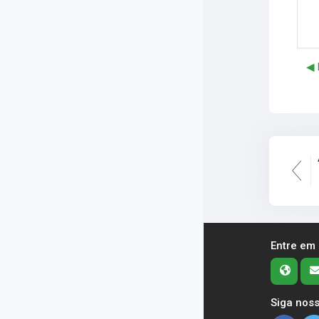
◀︎ 
Entre em
Siga noss