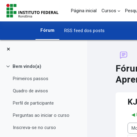
Ir para o conteúdo principal
Página inicial
Cursos
Pesqu
Fórum
RSS feed dos posts
Fóru
Bem vindo(a)
Contrair
Apre
Primeiros passos
Quadro de avisos
KJ
Perfil de participante
◀︎ 
Perguntas ao iniciar o curso
Inscreva-se no curso
Modo