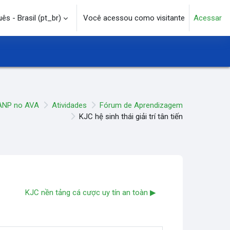
s - Brasil ‎(pt_br)‎
Você acessou como visitante
Acessar
e pesquisa
ANP no AVA
Atividades
Fórum de Aprendizagem
KJC hệ sinh thái giải trí tân tiến
KJC nền tảng cá cược uy tín an toàn ▶︎