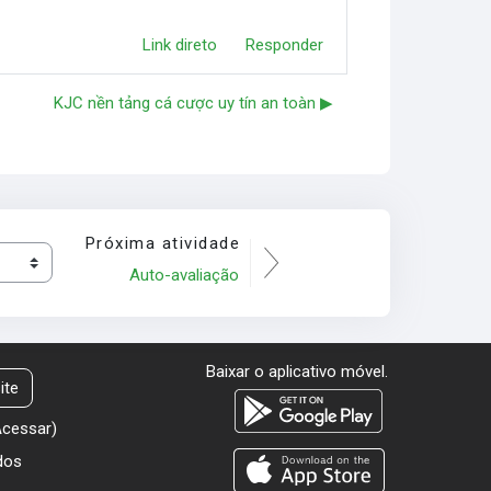
Link direto
Responder
KJC nền tảng cá cược uy tín an toàn ▶︎
Próxima atividade
Auto-avaliação
Baixar o aplicativo móvel.
ite
Acessar
)
dos