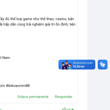
ầy đủ thể loại game như thể thao, casino, bắn
ấp dẫn cùng trải nghiệm giải trí ổn định, tiện
iệt Nam
om #linkvaomm88
Enlace permanente
Responder
n
สล็อต ▶︎