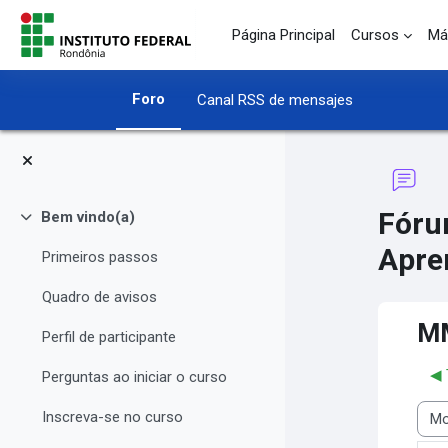
Salta al contenido principal
Página Principal
Cursos
Má
Foro
Canal RSS de mensajes
Fóru
Bem vindo(a)
Colapsar
Apre
Primeiros passos
Quadro de avisos
MM
Perfil de participante
◀︎
Perguntas ao iniciar o curso
Inscreva-se no curso
Most