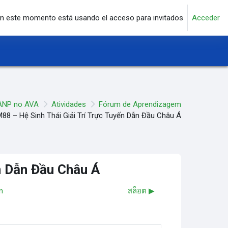
n este momento está usando el acceso para invitados
Acceder
ANP no AVA
Atividades
Fórum de Aprendizagem
88 – Hệ Sinh Thái Giải Trí Trực Tuyến Dẫn Đầu Châu Á
n Dẫn Đầu Châu Á
n
สล็อต ▶︎