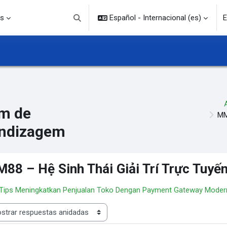
s
Español - Internacional ‎(es)‎
E
Selector de búsqueda de entrada
m de
MM
ndizagem
88 – Hệ Sinh Thái Giải Trí Trực Tuyế
 Tips Meningkatkan Penjualan Toko Dengan Payment Gateway Moder
rar modo