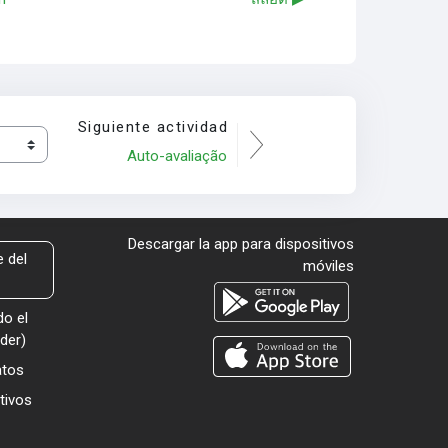
Siguiente actividad
Auto-avaliação
Descargar la app para dispositivos
 del
móviles
o el
der
)
atos
tivos