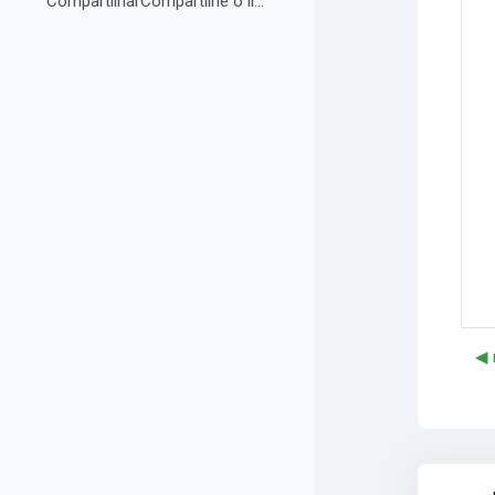
CompartilharCompartilhe o link do curso em suas re...
◀︎