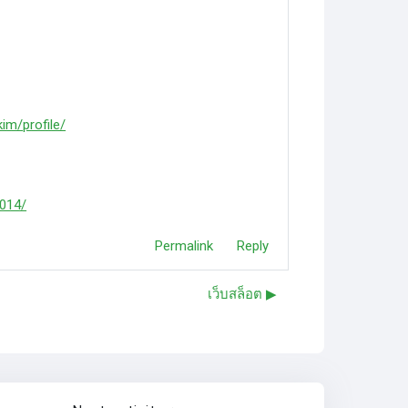
im/profile/
1014/
Permalink
Reply
เว็บสล็อต ▶︎