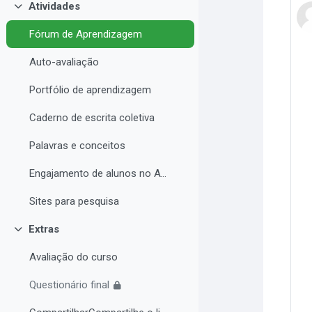
Atividades
Collapse
Fórum de Aprendizagem
Auto-avaliação
Portfólio de aprendizagem
Caderno de escrita coletiva
Palavras e conceitos
Engajamento de alunos no AVA e Desempenho Acadêmico
Sites para pesquisa
Extras
Collapse
Avaliação do curso
Questionário final