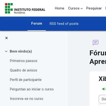
Skip to main content
Home
Cursos
Pesquisar
Forum
RSS feed of posts
Fóru
Bem vindo(a)
Collapse
Apre
Primeiros passos
Quadro de avisos
Xi
Perfil de participante
◀︎
Perguntas ao iniciar o curso
Inscreva-se no curso
Disp