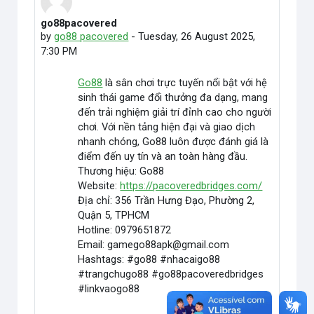
go88pacovered
Number of replies: 0
by
go88 pacovered
-
Tuesday, 26 August 2025,
7:30 PM
Go88
là sân chơi trực tuyến nổi bật với hệ
sinh thái game đổi thưởng đa dạng, mang
đến trải nghiệm giải trí đỉnh cao cho người
chơi. Với nền tảng hiện đại và giao dịch
nhanh chóng, Go88 luôn được đánh giá là
điểm đến uy tín và an toàn hàng đầu.
Thương hiệu: Go88
Website:
https://pacoveredbridges.com/
Địa chỉ: 356 Trần Hưng Đạo, Phường 2,
Quận 5, TPHCM
Hotline: 0979651872
Email: gamego88apk@gmail.com
Hashtags: #go88 #nhacaigo88
#trangchugo88 #go88pacoveredbridges
#linkvaogo88