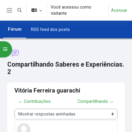
Ir para o conteúdo principal
Você acessou como
Acessar
Alternar entrada de pesquisa
visitante
Painel lateral
Fórum
RSS feed dos posts
Abrir índice do curso
Compartilhando Saberes e Experiências.
2
Vitória Ferreira guarachi
← Contribuições
Compartilhando →
Modo de visualização