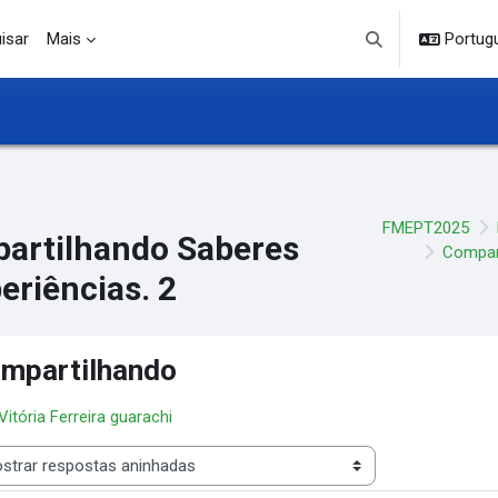
isar
Mais
Portuguê
Alternar entrada d
FMEPT2025
artilhando Saberes
Compart
eriências. 2
mpartilhando
 Vitória Ferreira guarachi
 de visualização