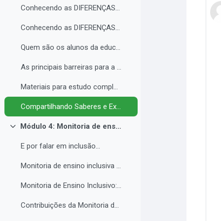
Conhecendo as DIFERENÇAS para promover a IGUALDADE com EQUIDADE.
Conhecendo as DIFERENÇAS para promover a IGUALDADE com EQUIDADE.
Quem são os alunos da educação inclusiva.
As principais barreiras para a inclusão.
Materiais para estudo complementar - Módulo 3.
Compartilhando Saberes e Experiências. 2
Módulo 4: Monitoria de ensino inclusiva no processo formativo de estudantes com Necessidades Educacionais Específicas - NEE no contexto da Educação Profissional e Tecnológica.
Contrair
E por falar em inclusão...
Monitoria de ensino inclusiva junto a estudante com Necessidades Educacionais Específicas - NEE no contexto da Educação Profissional e Tecnológica.
Monitoria de Ensino Inclusivo: Conceitos e Objetivos.
Contribuições da Monitoria de ensino inclusiva para o estudante com Necessidades Educacionais Específicas.