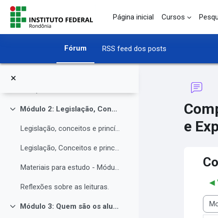
Ir para o conteúdo principal
O Instituto Federal de Rondônia - IFRO
Página inicial
Cursos
Pesqu
O Instituto Federal de Rondônia - IFRO
Fórum
RSS feed dos posts
Núcleo de Atendimento às Pessoas com Necessidades Educacionais Específicas (NAPNE)
Materiais complementares do Módulo 1
Compartilhando Saberes e Experiências.
Comp
Módulo 2: Legislação, Conceitos e princípios da educação inclusiva.
Contrair
e Exp
Legislação, conceitos e princípios da educação inclusiva.
Legislação, Conceitos e princípios da educação inclusiva (parte 2)
Co
Materiais para estudo - Módulo 2.
◀︎
Reflexões sobre as leituras.
Módulo 3: Quem são os alunos da educação inclusiva.
Modo
Contrair