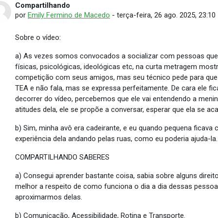
Compartilhando
Número de respostas: 0
por
Emily Fermino de Macedo
-
terça-feira, 26 ago. 2025, 23:10
Sobre o vídeo:
a) As vezes somos convocados a socializar com pessoas que 
físicas, psicológicas, ideológicas etc, na curta metragem most
competição com seus amigos, mas seu técnico pede para que 
TEA e não fala, mas se expressa perfeitamente. De cara ele f
decorrer do vídeo, percebemos que ele vai entendendo a men
atitudes dela, ele se propõe a conversar, esperar que ela se a
b) Sim, minha avô era cadeirante, e eu quando pequena ficava
experiência dela andando pelas ruas, como eu poderia ajuda-la.
COMPARTILHANDO SABERES
a) Consegui aprender bastante coisa, sabia sobre alguns direi
melhor a respeito de como funciona o dia a dia dessas pesso
aproximarmos delas.
b) Comunicação, Acessibilidade, Rotina e Transporte.