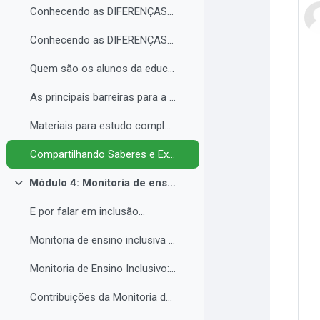
Conhecendo as DIFERENÇAS para promover a IGUALDADE com EQUIDADE.
Conhecendo as DIFERENÇAS para promover a IGUALDADE com EQUIDADE.
Quem são os alunos da educação inclusiva.
As principais barreiras para a inclusão.
Materiais para estudo complementar - Módulo 3.
Compartilhando Saberes e Experiências. 2
Módulo 4: Monitoria de ensino inclusiva no processo formativo de estudantes com Necessidades Educacionais Específicas - NEE no contexto da Educação Profissional e Tecnológica.
Contrair
E por falar em inclusão...
Monitoria de ensino inclusiva junto a estudante com Necessidades Educacionais Específicas - NEE no contexto da Educação Profissional e Tecnológica.
Monitoria de Ensino Inclusivo: Conceitos e Objetivos.
Contribuições da Monitoria de ensino inclusiva para o estudante com Necessidades Educacionais Específicas.