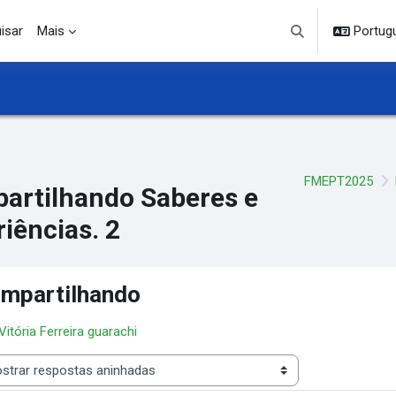
isar
Mais
Portuguê
Alternar entrada d
FMEPT2025
artilhando Saberes e
iências. 2
mpartilhando
 Vitória Ferreira guarachi
 de visualização