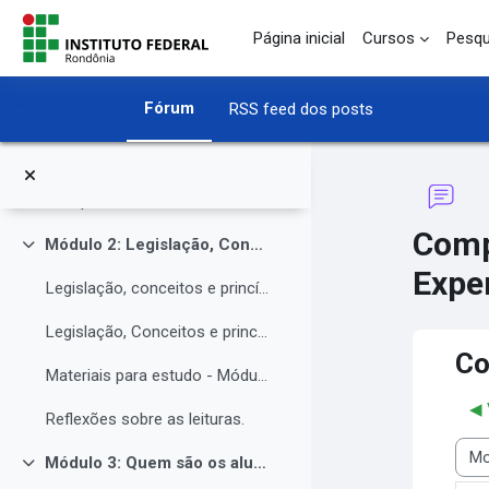
Ir para o conteúdo principal
O Instituto Federal de Rondônia - IFRO
Página inicial
Cursos
Pesqu
O Instituto Federal de Rondônia - IFRO
Fórum
RSS feed dos posts
Núcleo de Atendimento às Pessoas com Necessidades Educacionais Específicas (NAPNE)
Materiais complementares do Módulo 1
Compartilhando Saberes e Experiências.
Comp
Módulo 2: Legislação, Conceitos e princípios da educação inclusiva.
Contrair
Exper
Legislação, conceitos e princípios da educação inclusiva.
Legislação, Conceitos e princípios da educação inclusiva (parte 2)
Co
Materiais para estudo - Módulo 2.
◀︎
Reflexões sobre as leituras.
Módulo 3: Quem são os alunos da educação inclusiva.
Modo
Contrair