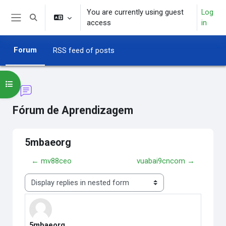
Skip to main content
You are currently using guest
Log
Toggle search input
access
in
Side panel
Forum
RSS feed of posts
Open course index
Fórum de Aprendizagem
5mbaeorg
← mv88ceo
vuabai9cncom →
Display mode
5mbaeorg
Number of replies: 0