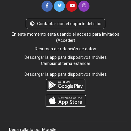
Contactar con el soporte del sitio
En este momento está usando el acceso para invitados
(
Acceder
)
Resumen de retención de datos
Descargar la app para dispositivos móviles
Cambiar al tema estándar
Descargar la app para dispositivos móviles
Desarrollado por
Moodle