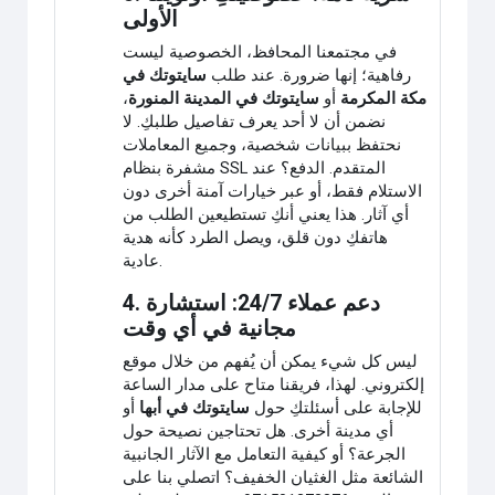
الأولى
في مجتمعنا المحافظ، الخصوصية ليست
رفاهية؛ إنها ضرورة. عند طلب
سايتوتك في
مكة المكرمة
أو
سايتوتك في المدينة المنورة
،
نضمن أن لا أحد يعرف تفاصيل طلبكِ. لا
نحتفظ ببيانات شخصية، وجميع المعاملات
مشفرة بنظام SSL المتقدم. الدفع؟ عند
الاستلام فقط، أو عبر خيارات آمنة أخرى دون
أي آثار. هذا يعني أنكِ تستطيعين الطلب من
هاتفكِ دون قلق، ويصل الطرد كأنه هدية
عادية.
4. دعم عملاء 24/7: استشارة
مجانية في أي وقت
ليس كل شيء يمكن أن يُفهم من خلال موقع
إلكتروني. لهذا، فريقنا متاح على مدار الساعة
للإجابة على أسئلتكِ حول
سايتوتك في أبها
أو
أي مدينة أخرى. هل تحتاجين نصيحة حول
الجرعة؟ أو كيفية التعامل مع الآثار الجانبية
الشائعة مثل الغثيان الخفيف؟ اتصلي بنا على