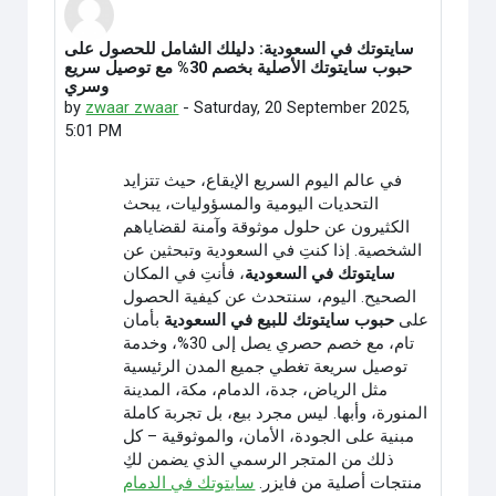
سايتوتك في السعودية: دليلك الشامل للحصول على
Number of replies: 0
حبوب سايتوتك الأصلية بخصم 30% مع توصيل سريع
وسري
by
zwaar zwaar
-
Saturday, 20 September 2025,
5:01 PM
في عالم اليوم السريع الإيقاع، حيث تتزايد
التحديات اليومية والمسؤوليات، يبحث
الكثيرون عن حلول موثوقة وآمنة لقضاياهم
الشخصية. إذا كنتِ في السعودية وتبحثين عن
سايتوتك في السعودية
، فأنتِ في المكان
الصحيح. اليوم، سنتحدث عن كيفية الحصول
على
حبوب سايتوتك للبيع في السعودية
بأمان
تام، مع خصم حصري يصل إلى 30%، وخدمة
توصيل سريعة تغطي جميع المدن الرئيسية
مثل الرياض، جدة، الدمام، مكة، المدينة
المنورة، وأبها. ليس مجرد بيع، بل تجربة كاملة
مبنية على الجودة، الأمان، والموثوقية – كل
ذلك من المتجر الرسمي الذي يضمن لكِ
منتجات أصلية من فايزر.
سايتوتك في الدمام