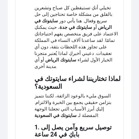
تخيلي أنكِ تستيقظين كل صباح وتشعرين
بالقلق من مشكلة خاصة تحتاجين إلى حل
سريع وفعال. هنا يأتي دور
سايتوتك في
الرياض
أو
سايتوتك في جدة
، حيث يمكنكِ
الاعتماد على فريق متخصص يفهم احتياجاتكِ
تمامًا. لقد ساعدنا آلاف النساء في المملكة
على تجاوز هذه اللحظات بثقة، دون أي
تعقيدات. دعيني أخبركِ لماذا يُعتبر متجرنا
الخيار الأول لشراء
سايتوتك الرياض
أو أي
مدينة أخرى.
لماذا تختاريننا لشراء سايتوتك في
السعودية؟
السوق مليء بالوعود الزائفة، لكننا نتميز
بتزامن حقيقي يجمع بين الخبرة والالتزام.
إليكِ أبرز الأسباب التي تجعلنا الوجهة
:
المفضلة لـ
سايتوتك في السعودية
1. توصيل سريع وآمن يصل إلى
بابكِ في 24 ساعة