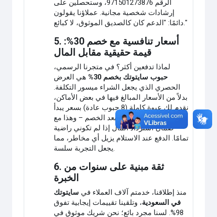
الرقم 971501273876، وستحصلين على
إرشادات شخصية مجانية. عملاؤنا يقولون
دائمًا: "الدعم كان كالصديق الموثوق، لا كبائع."
5. أسعار تنافسية مع خصم 30%:
قيمة حقيقية مقابل المال
لماذا تدفعين أكثر؟ في متجرنا الرسمي،
حبوب سايتوتك بخصم 30%
هي العرض
الحصري الذي يجعل الشراء ميسور التكلفة.
بدلاً من الأسعار المبالغ فيها في بعض الأماكن،
نقدم لكِ عبوة كاملة (8 حبوب عادة) بسعر يبدأ
من 150 ريال سعودي بعد الخصم – وهذا مع
ضمان استرداد المال إذا لم تكوني راضية
تمامًا. الدفع عند الاستلام يزيل أي مخاطر، مما
يجعل التجربة سلسة.
6. ثقة مبنية على سنوات من
الخبرة
منذ إطلاقنا، خدمتم آلاف العملاء في
سايتوتك
في السعودية
، وتلقينا تقييمات إيجابية تفوق
98%. لسنا مجرد بائع؛ نحن شريك موثوق في