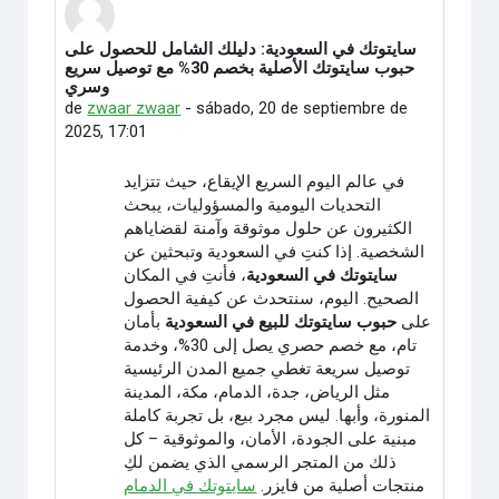
سايتوتك في السعودية: دليلك الشامل للحصول على
Número de respuestas: 0
حبوب سايتوتك الأصلية بخصم 30% مع توصيل سريع
وسري
de
zwaar zwaar
-
sábado, 20 de septiembre de
2025, 17:01
في عالم اليوم السريع الإيقاع، حيث تتزايد
التحديات اليومية والمسؤوليات، يبحث
الكثيرون عن حلول موثوقة وآمنة لقضاياهم
الشخصية. إذا كنتِ في السعودية وتبحثين عن
سايتوتك في السعودية
، فأنتِ في المكان
الصحيح. اليوم، سنتحدث عن كيفية الحصول
على
حبوب سايتوتك للبيع في السعودية
بأمان
تام، مع خصم حصري يصل إلى 30%، وخدمة
توصيل سريعة تغطي جميع المدن الرئيسية
مثل الرياض، جدة، الدمام، مكة، المدينة
المنورة، وأبها. ليس مجرد بيع، بل تجربة كاملة
مبنية على الجودة، الأمان، والموثوقية – كل
ذلك من المتجر الرسمي الذي يضمن لكِ
منتجات أصلية من فايزر.
سايتوتك في الدمام