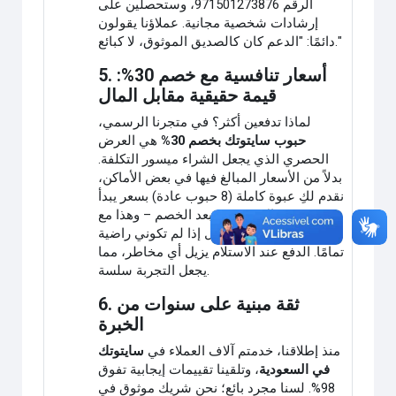
الرقم 971501273876، وستحصلين على
إرشادات شخصية مجانية. عملاؤنا يقولون
دائمًا: "الدعم كان كالصديق الموثوق، لا كبائع."
5. أسعار تنافسية مع خصم 30%:
قيمة حقيقية مقابل المال
لماذا تدفعين أكثر؟ في متجرنا الرسمي،
حبوب سايتوتك بخصم 30%
هي العرض
الحصري الذي يجعل الشراء ميسور التكلفة.
بدلاً من الأسعار المبالغ فيها في بعض الأماكن،
نقدم لكِ عبوة كاملة (8 حبوب عادة) بسعر يبدأ
من 150 ريال سعودي بعد الخصم – وهذا مع
ضمان استرداد المال إذا لم تكوني راضية
تمامًا. الدفع عند الاستلام يزيل أي مخاطر، مما
يجعل التجربة سلسة.
6. ثقة مبنية على سنوات من
الخبرة
منذ إطلاقنا، خدمتم آلاف العملاء في
سايتوتك
في السعودية
، وتلقينا تقييمات إيجابية تفوق
98%. لسنا مجرد بائع؛ نحن شريك موثوق في