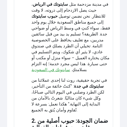
في مدينة مزدحمة مثل
سايتوتك في الرياض
،
حيث يصل الازدحام إلى ذروته، لا وقت
للانتظار. نحن نضمن توصيل
حبوب سايتوتك
إلى جميع مناطق السعودية خلال يوم واحد
فقط، سواء كنتِ في وسط الرياض أو ضواحي
جدة. الطريقة؟ تسليم يد بيد من قبل سائقين
مدربين، مع تغليف يحافظ على الخصوصية
التامة. تخيلي أن الطرد يصلكِ في صندوق
عادي، لا يثير أي شكوك، ويتم التسليم في
مكان يختاره العميل – سواء منزل أو مكتب أو
حتى سيارة. هذا ليس مجرد خدمة؛ إنه التزام
بسلامتكِ.
سايتوتك في السعودية
في تجربة حقيقية، روت لنا إحدى عملائنا من
سايتوتك في جدة
: "كنتُ خائفة من التأخير،
لكن الطرد وصلني في اليوم التالي صباحًا،
وكل شيء كان مثاليًا. شعرتُ بالأمان من
البداية إلى النهاية." هكذا نعمل: بسرعة لا
تُقاوم وأمان يُثق به الجميع.
2. ضمان الجودة: حبوب أصلية من