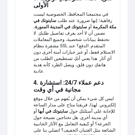
الأولى
في مجتمعنا المحافظ، الخصوصية ليست
رفاهية؛ إنها ضرورة. عند طلب
سايتوتك في
مكة المكرمة
أو
سايتوتك في المدينة المنورة
،
نضمن أن لا أحد يعرف تفاصيل طلبكِ. لا
نحتفظ ببيانات شخصية، وجميع المعاملات
مشفرة بنظام SSL المتقدم. الدفع؟ عند
الاستلام فقط، أو عبر خيارات آمنة أخرى دون
أي آثار. هذا يعني أنكِ تستطيعين الطلب من
هاتفكِ دون قلق، ويصل الطرد كأنه هدية
عادية.
4. دعم عملاء 24/7: استشارة
مجانية في أي وقت
ليس كل شيء يمكن أن يُفهم من خلال موقع
إلكتروني. لهذا، فريقنا متاح على مدار الساعة
للإجابة على أسئلتكِ حول
سايتوتك في أبها
أو
أي مدينة أخرى. هل تحتاجين نصيحة حول
الجرعة؟ أو كيفية التعامل مع الآثار الجانبية
الشائعة مثل الغثيان الخفيف؟ اتصلي بنا على