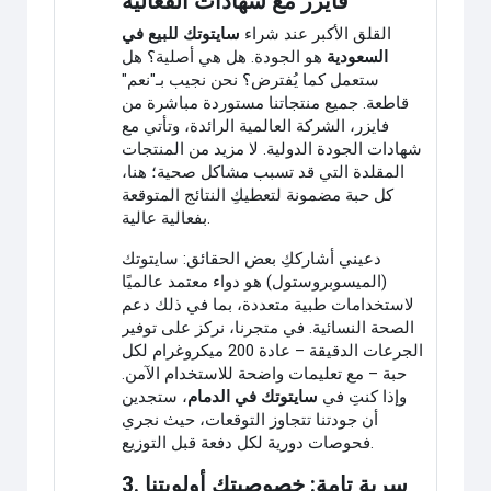
فايزر مع شهادات الفعالية
القلق الأكبر عند شراء
سايتوتك للبيع في
السعودية
هو الجودة. هل هي أصلية؟ هل
ستعمل كما يُفترض؟ نحن نجيب بـ"نعم"
قاطعة. جميع منتجاتنا مستوردة مباشرة من
فايزر، الشركة العالمية الرائدة، وتأتي مع
شهادات الجودة الدولية. لا مزيد من المنتجات
المقلدة التي قد تسبب مشاكل صحية؛ هنا،
كل حبة مضمونة لتعطيكِ النتائج المتوقعة
بفعالية عالية.
دعيني أشارككِ بعض الحقائق: سايتوتك
(الميسوبروستول) هو دواء معتمد عالميًا
لاستخدامات طبية متعددة، بما في ذلك دعم
الصحة النسائية. في متجرنا، نركز على توفير
الجرعات الدقيقة – عادة 200 ميكروغرام لكل
حبة – مع تعليمات واضحة للاستخدام الآمن.
وإذا كنتِ في
سايتوتك في الدمام
، ستجدين
أن جودتنا تتجاوز التوقعات، حيث نجري
فحوصات دورية لكل دفعة قبل التوزيع.
3. سرية تامة: خصوصيتكِ أولويتنا