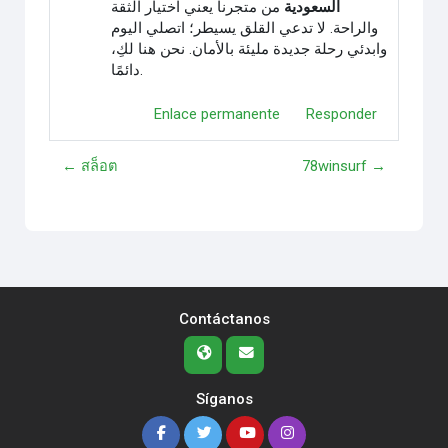
السعودية
من متجرنا يعني اختيار الثقة
والراحة. لا تدعي القلق يسيطر؛ اتصلي اليوم
وابدئي رحلة جديدة مليئة بالأمان. نحن هنا لكِ،
دائمًا.
Enlace permanente
Responder
← สล็อต
78winsurf →
Contáctanos
Síganos