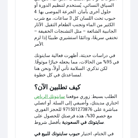
السياق النسائي، يُستخدم لتنظيم الدورة أو
حلول أخرى بأمان. الجرعة الموصى بها: 4
حبوب تحت اللسان كل 3 ساعات، مع شرب
الكثير من الماء وتجنب الطعام الثقيل. الآثار
الجانبية الشائعة – مثل التشنجات الخفيفة –
تختفي سريعًا، ودائمًا استشيري طبيبًا إذا لزم
الأمر.
في دراسات حديثة، أظهرت فعالية سايتوتك
في 95% من الحالات، مما يجعله خيارًا موثوقًا.
لكن تذكري: السلامة تأتي أولاً، ونحن هنا
لمساعدتكِ في كل خطوة.
كيف تطلبين الآن؟
الطلب بسيط: زوري موقعنا
سايتوتك الرياض
اختاري مدينتكِ، وأضيفي إلى السلة. أو اتصلي
مباشرة على 971501273876 للحجز الفوري.
مع خصم 30%، هذه فرصتكِ للحصول على
بأفضل شروط.
سايتوتك في السعودية
في الختام، اختيار
حبوب سايتوتك للبيع في