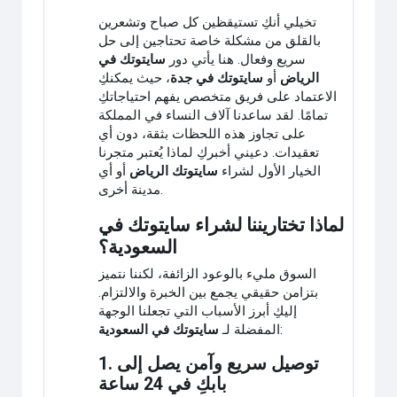
تخيلي أنكِ تستيقظين كل صباح وتشعرين
بالقلق من مشكلة خاصة تحتاجين إلى حل
سريع وفعال. هنا يأتي دور
سايتوتك في
الرياض
أو
سايتوتك في جدة
، حيث يمكنكِ
الاعتماد على فريق متخصص يفهم احتياجاتكِ
تمامًا. لقد ساعدنا آلاف النساء في المملكة
على تجاوز هذه اللحظات بثقة، دون أي
تعقيدات. دعيني أخبركِ لماذا يُعتبر متجرنا
الخيار الأول لشراء
سايتوتك الرياض
أو أي
مدينة أخرى.
لماذا تختاريننا لشراء سايتوتك في
السعودية؟
السوق مليء بالوعود الزائفة، لكننا نتميز
بتزامن حقيقي يجمع بين الخبرة والالتزام.
إليكِ أبرز الأسباب التي تجعلنا الوجهة
:
المفضلة لـ
سايتوتك في السعودية
1. توصيل سريع وآمن يصل إلى
بابكِ في 24 ساعة