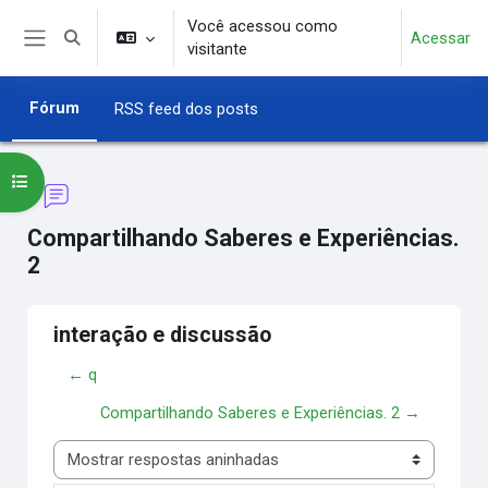
Ir para o conteúdo principal
Você acessou como
Acessar
Alternar entrada de pesquisa
visitante
Painel lateral
Fórum
RSS feed dos posts
Abrir índice do curso
Compartilhando Saberes e Experiências.
2
interação e discussão
← q
Compartilhando Saberes e Experiências. 2 →
Modo de visualização