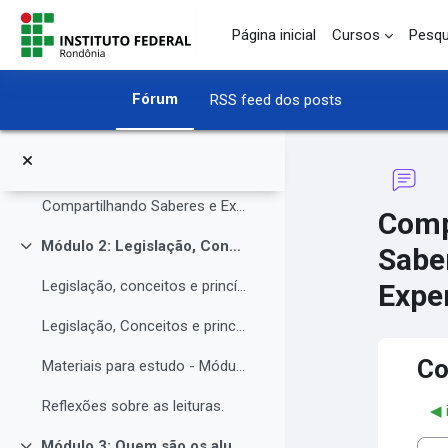
Módulo 1: Apresentação da Instituição e do NAPNE.
Ir para o conteúdo principal
Contrair
Página inicial
Cursos
Pesqu
O Instituto Federal de Rondônia - IFRO
O Instituto Federal de Rondônia - IFRO
Fórum
RSS feed dos posts
Núcleo de Atendimento às Pessoas com Necessidades Educacionais Específicas (NAPNE)
Materiais complementares do Módulo 1
Compartilhando Saberes e Experiências.
Comp
Módulo 2: Legislação, Conceitos e princípios da educação inclusiva.
Sabe
Contrair
Legislação, conceitos e princípios da educação inclusiva.
Exper
Legislação, Conceitos e princípios da educação inclusiva (parte 2)
Co
Materiais para estudo - Módulo 2.
Reflexões sobre as leituras.
◀︎
Módulo 3: Quem são os alunos da educação inclusiva.