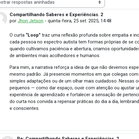
 de visualização
Compartilhando Saberes e Experiências. 2
Número de respostas: 1
por
Jhon Jetson
-
quinta-feira, 25 set. 2025, 14:48
O curta
“Loop”
traz uma reflexão profunda sobre empatia e in
cada pessoa no espectro autista tem formas próprias de se com
quando cultivamos paciência e abertura, criamos oportunidade
de ambientes mais acolhedores e humanos.
Para mim, a narrativa reforça a ideia de que não devemos esp
mesmo padrão. Já presenciei momentos em que colegas com n
simples adaptações ou de um olhar mais cuidadoso. Nessas o
pequenos — como dar espaço, ouvir com atenção ou ajustar u
experiência de aprendizado e fortalecer a sensação de perte
do curta nos convida a repensar práticas do dia a dia, lembran
e conscientes.
Re: Compartilhando Saberes e Experiências. 2