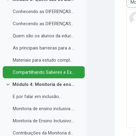
Contrair
Modo
Conhecendo as DIFERENÇAS para promover a IGUALDADE com EQUIDADE.
Conhecendo as DIFERENÇAS para promover a IGUALDADE com EQUIDADE.
Quem são os alunos da educação inclusiva.
As principais barreiras para a inclusão.
Materiais para estudo complementar - Módulo 3.
Compartilhando Saberes e Experiências. 2
Módulo 4: Monitoria de ensino inclusiva no processo formativo de estudantes com Necessidades Educacionais Específicas - NEE no contexto da Educação Profissional e Tecnológica.
Contrair
E por falar em inclusão...
Monitoria de ensino inclusiva junto a estudante com Necessidades Educacionais Específicas - NEE no contexto da Educação Profissional e Tecnológica.
Monitoria de Ensino Inclusivo: Conceitos e Objetivos.
Contribuições da Monitoria de ensino inclusiva para o estudante com Necessidades Educacionais Específicas.