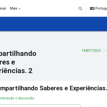
isar
Mais
Portuguê
Alternar entrada d
FMEPT2025
artilhando
res e
iências. 2
mpartilhando Saberes e Experiências.
 interação e discussão