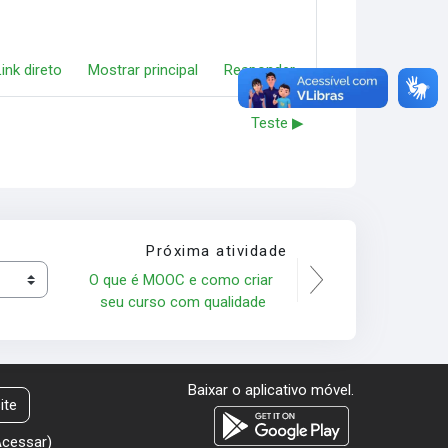
Link direto
Mostrar principal
Responder
Teste ▶︎
Próxima atividade
O que é MOOC e como criar 
seu curso com qualidade
Baixar o aplicativo móvel.
ite
Acessar
)