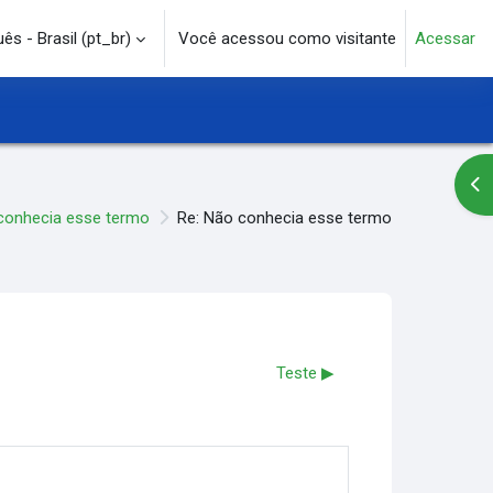
s - Brasil ‎(pt_br)‎
Você acessou como visitante
Acessar
e pesquisa
Abr
conhecia esse termo
Re: Não conhecia esse termo
Teste ▶︎