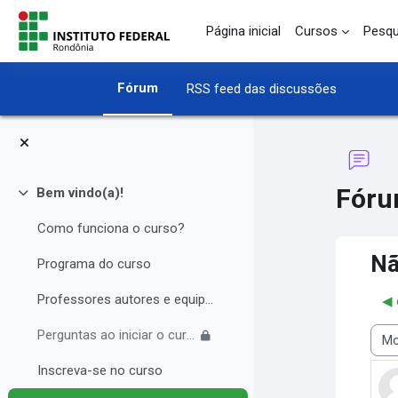
Ir para o conteúdo principal
Página inicial
Cursos
Pesqu
Fórum
RSS feed das discussões
Fór
Bem vindo(a)!
Contrair
Como funciona o curso?
Nã
Programa do curso
Professores autores e equipe multidisciplinar
◀︎
Perguntas ao iniciar o curso
Modo
Inscreva-se no curso