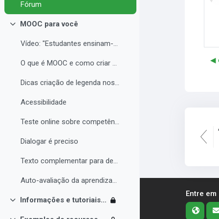
Fórum
MOOC para você
Contrair
Vídeo: "Estudantes ensinam-se uns aos outros const...
◀︎
O que é MOOC e como criar seu curso com qualidade
Dicas criação de legenda nos vídeos
Acessibilidade
Teste online sobre competências digitais
Dialogar é preciso
Texto complementar para debate sobre MOOC
Auto-avaliação da aprendizagem
Entre em
Informações e tutoriais Moodle
Contrair