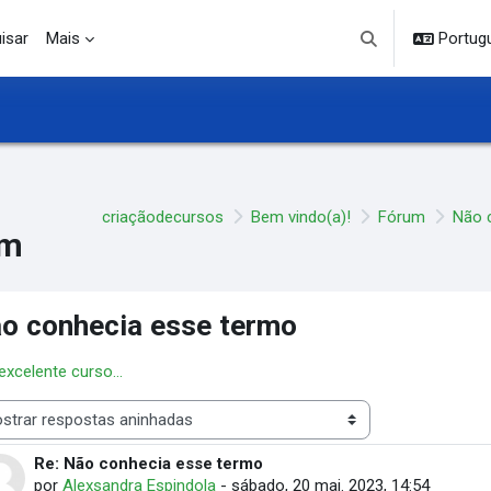
isar
Mais
Portuguê
Alternar entrada d
criaçãodecursos
Bem vindo(a)!
Fórum
Não 
um
o conhecia esse termo
 excelente curso...
 de visualização
Re: Não conhecia esse termo
Número de respostas: 0
por
Alexsandra Espindola
-
sábado, 20 mai. 2023, 14:54