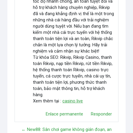
tốc độ nhanh chóng, an toàn tuyệt đối và
hỗ trợ khách hàng chuyên nghiệp, Rikvip
đã và đang khẳng định vị thế là một trong
những nhà cái hàng đầu với trải nghiệm
người dùng tuyệt vời. Nếu bạn đang tìm
kiếm một nhà cái trực tuyến với hệ thống
thanh toán tiện lợi và an toàn, Rikvip chắc
chắn là một lựa chọn lý tưởng. Hãy trải
nghiệm và cảm nhận sự khác biệt!
Từ khóa SEO: Rikvip, Rikvip Casino, thanh
toán Rikvip, nạp tiền Rikvip, rút tiền Rikvip,
hệ thống thanh toán Rikvip, casino trực
tuyến, cá cược trực tuyến, nhà cái uy tín,
thanh toán tiện lợi, phương thức thanh
toán, bảo mật thông tin, hỗ trợ khách
hàng.
Xem thêm tại :
casino live
Enlace permanente
Responder
← New88: Sân chơi game không gián đoạn, an