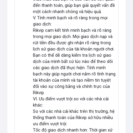
đến thanh toán, giúp bạn giải quyết vấn đề
một cách nhanh chóng và hiệu quả.
V. Tính minh bạch và rõ ràng trong mọi
giao dịch:
Rikvip cam kết tính minh bạch và rõ ràng
trong mọi giao dịch. Mọi giao dịch nạp và
rút tiền đều được ghi nhận rõ ràng trong
lịch sử giao dịch của tài khoản người chơi.
Bạn có thể dễ dàng kiểm tra lịch sử giao
dịch của mình bất cứ lúc nào để theo dõi
các giao dịch đã thực hiện. Tính minh
bạch này giúp người chơi nắm rõ tình trạng
tài khoản của mình và tạo niềm tin tuyệt
đối vào sự công bằng và chính trực của
Rikvip.
VI. Ưu điểm vượt trội so với các nhà cái
khác:
So với các nhà cái khác trên thị trường, hệ
thống thanh toán của Rikvip sở hữu nhiều
ưu điểm vượt trội:
Tốc độ giao dịch nhanh hơn: Thời gian xử