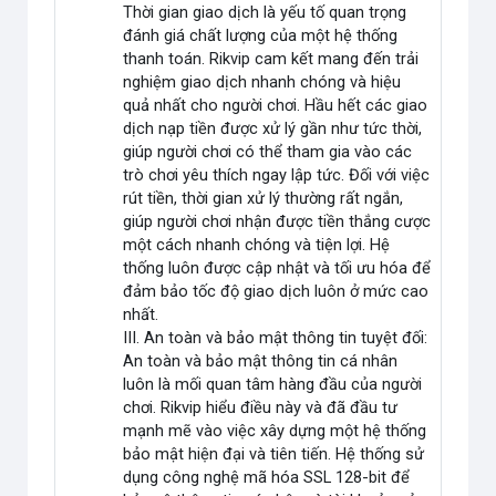
Thời gian giao dịch là yếu tố quan trọng
đánh giá chất lượng của một hệ thống
thanh toán. Rikvip cam kết mang đến trải
nghiệm giao dịch nhanh chóng và hiệu
quả nhất cho người chơi. Hầu hết các giao
dịch nạp tiền được xử lý gần như tức thời,
giúp người chơi có thể tham gia vào các
trò chơi yêu thích ngay lập tức. Đối với việc
rút tiền, thời gian xử lý thường rất ngắn,
giúp người chơi nhận được tiền thắng cược
một cách nhanh chóng và tiện lợi. Hệ
thống luôn được cập nhật và tối ưu hóa để
đảm bảo tốc độ giao dịch luôn ở mức cao
nhất.
III. An toàn và bảo mật thông tin tuyệt đối:
An toàn và bảo mật thông tin cá nhân
luôn là mối quan tâm hàng đầu của người
chơi. Rikvip hiểu điều này và đã đầu tư
mạnh mẽ vào việc xây dựng một hệ thống
bảo mật hiện đại và tiên tiến. Hệ thống sử
dụng công nghệ mã hóa SSL 128-bit để