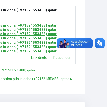
lls in doha (+971521553488) qatar
lls in doha (+971521553488) qatar
lls in doha (+971521553488) qatar
lls in doha (+971521553488) qatar
lls in doha (+971521553488) qatar
lls in doha (+971521553488) qatar
lls in doha (+971521553488) qatar
lls in doha (+971521553488) qatar
Link direto
Responder
a (+971521553488) qatar
Abortion pills in doha (+971521553488) qatar ▶︎