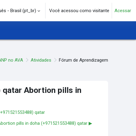
s - Brasil ‎(pt_br)‎
Você acessou como visitante
Acessar
e pesquisa
ANP no AVA
Atividades
Fórum de Aprendizagem
qatar Abortion pills in
a (+971521553488) qatar
Abortion pills in doha (+971521553488) qatar ▶︎