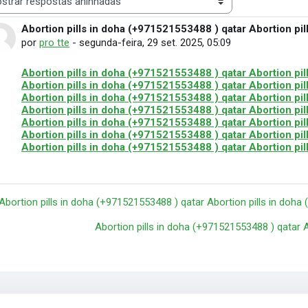
 de visualização
Abortion pills in doha (+971521553488 ) qatar Abortion pi
Número de respostas: 0
por
pro tte
-
segunda-feira, 29 set. 2025, 05:09
Abortion pills in doha (+971521553488 ) qatar Abortion pi
Abortion pills in doha (+971521553488 ) qatar Abortion pi
Abortion pills in doha (+971521553488 ) qatar Abortion pi
Abortion pills in doha (+971521553488 ) qatar Abortion pi
Abortion pills in doha (+971521553488 ) qatar Abortion pi
Abortion pills in doha (+971521553488 ) qatar Abortion pi
Abortion pills in doha (+971521553488 ) qatar Abortion pi
 Abortion pills in doha (+971521553488 ) qatar Abortion pills in doh
Abortion pills in doha (+971521553488 ) qatar 