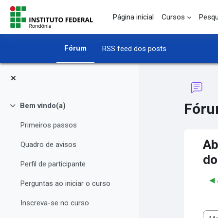
Ir para o conteúdo principal
Página inicial
Cursos
Pesqu
Fórum
RSS feed dos posts
Fóru
Bem vindo(a)
Contrair
Primeiros passos
Ab
Quadro de avisos
do
Perfil de participante
◀︎
Perguntas ao iniciar o curso
Inscreva-se no curso