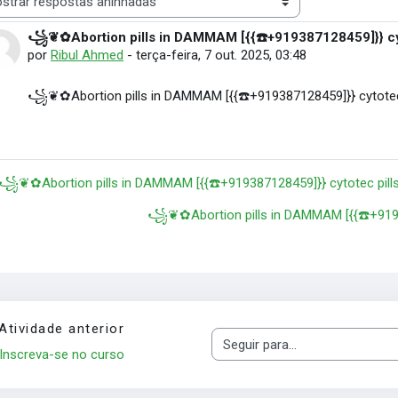
 de visualização
꧁❦✿Abortion pills in DAMMAM [{{☎️+919387128459]}}
Número de respostas: 0
por
Ribul Ahmed
-
terça-feira, 7 out. 2025, 03:48
꧁❦✿Abortion pills in DAMMAM [{{☎️+919387128459]}} cyt
 ꧁❦✿Abortion pills in DAMMAM [{{☎️+919387128459]}} cytotec
꧁❦✿Abortion pills in DAMMAM [{{☎️+91
Atividade anterior
Seguir para...
Inscreva-se no curso