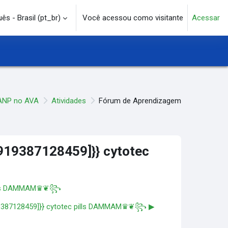
s - Brasil ‎(pt_br)‎
Você acessou como visitante
Acessar
e pesquisa
ANP no AVA
Atividades
Fórum de Aprendizagem
19387128459]}} cytotec
 pills DAMMAM♛❦꧂
9387128459]}} cytotec pills DAMMAM♛❦꧂ ▶︎