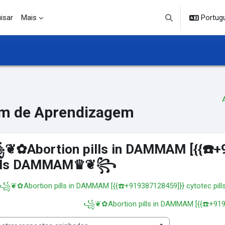
isar
Mais
Portuguê
Alternar entrada d
m de Aprendizagem
✿Abortion pills in DAMMAM [{{☎️+9
ills DAMMAM♛❦꧂
 ꧁❦✿Abortion pills in DAMMAM [{{☎️+919387128459]}} cytotec
꧁❦✿Abortion pills in DAMMAM [{{☎️+91