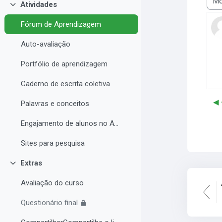
Atividades
Modo
Contrair
Fórum de Aprendizagem
Auto-avaliação
Portfólio de aprendizagem
Caderno de escrita coletiva
◀︎
Palavras e conceitos
Engajamento de alunos no AVA e Desempenho Acadêmico
Sites para pesquisa
Extras
Contrair
Avaliação do curso
Questionário final