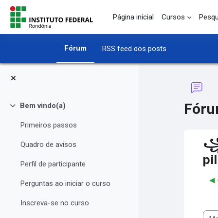
Ir para o conteúdo principal
Página inicial
Cursos
Pesqu
Fórum
RSS feed dos posts
Fóru
Bem vindo(a)
Contrair
Primeiros passos
꧁❦
Quadro de avisos
p
Perfil de participante
◀︎
Perguntas ao iniciar o curso
Inscreva-se no curso