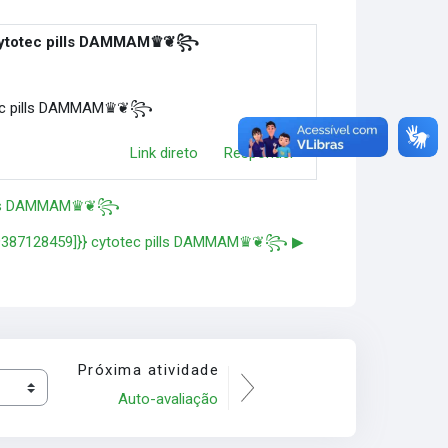
 cytotec pills DAMMAM♛❦꧂
otec pills DAMMAM♛❦꧂
Link direto
Responder
 pills DAMMAM♛❦꧂
9387128459]}} cytotec pills DAMMAM♛❦꧂ ▶︎
Próxima atividade
Auto-avaliação