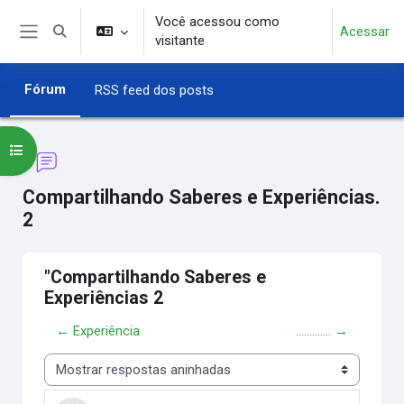
Ir para o conteúdo principal
Você acessou como
Acessar
Alternar entrada de pesquisa
visitante
Painel lateral
Fórum
RSS feed dos posts
Abrir índice do curso
Compartilhando Saberes e Experiências.
2
"Compartilhando Saberes e
Experiências 2
← Experiência
............. →
Modo de visualização