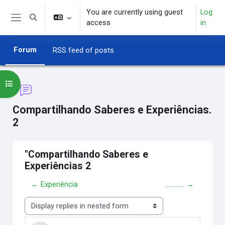
Skip to main content
You are currently using guest
Log
Toggle search input
access
in
Side panel
Forum
RSS feed of posts
Open course index
Compartilhando Saberes e Experiências.
2
"Compartilhando Saberes e
Experiências 2
← Experiência
............. →
Display mode