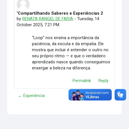
"Compartilhando Saberes e Experiências 2
Number of replies: 0
by
RENATA RANGEL DE FARIA
-
Tuesday, 14
October 2025, 7:21 PM
“Loop” nos ensina a importância da
paciência, da escuta e da empatia. Ele
mostra que incluir é entender o outro no
seu próprio ritmo — e que o verdadeiro
aprendizado nasce quando conseguimos
enxergar a beleza na diferença.
Permalink
Reply
← Experiência
............. →